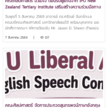
คณะศิลปศาสตร์ ม.แม่โจ้ ต้อนรับผู้แทนจาก IPU New
ประทับใจ.ขอบคุณภาพบรรยากาศจากน้องๆ ทีมสโมสรนักศึกษา
Zealand Tertiary Institute เสริมสร้างความร่วมมือทาง
ศิลปศาสตร์ แม่โจ้
วิชาการระดับนานาชาติ
วันพุธที่ 5 สิงหาคม 2569 อาจารย์ ดร.ศรัณย์ จันทร์ทะเล
คณบดีคณะศิลปศาสตร์ มหาวิทยาลัยแม่โจ้ พร้อมบุคลากร และ
นักศึกาาคณะฯ ให้การต้อนรับ Mr. Jason D. Sheen ตำแหน่ง
Marketing Director จาก IPU New Zealand Tertiary
7 สิงหาคม 2569 |
137
Institute ประเทศนิวซีแลนด์ ณ ห้อง 404 อาคารประเสริฐ ณ
นคร คณะศิลปศาสตร์ มหาวิทยาลัยแม่โจ้การเยือนในครั้งนี้คุณ
Mr. Jason D. Sheen ได้ร่วมแลกเปลี่ยนและแนะนำข้อมูลด้านการ
ศึกษาที่ IPU New Zealand Tertiary Institute ให้กับนักศึกษา
คณะฯ พร้อมทั้งได้ร่วมการลงนามความร่วมมือ MOU กับทาง
มหาวิทยาลัยแม่โจ้ โดยคณะศิลปศาสตร์ร่วมเป็นพยานในการลง
นามครั้งนี้คณะศิลปศาสตร์ มหาวิทยาลัยแม่โจ้ มุ่งมั่นในการขยาย
เครือข่ายความร่วมมือกับสถาบันการศึกษาชั้นนำจากต่างประเทศ
เพื่อเปิดโอกาสให้นักศึกษาและบุคลากรได้พัฒนาศักยภาพด้าน
วิชาการ ภาษา และทักษะความเป็นพลเมืองโลก พร้อมยกระดับ
คุณภาพการศึกษาให้สอดคล้องกับบริบทสากลอย่างยั่งยืน
คณะศิลปศาสตร์ จัดการประกวดสุนทรพจน์ภาษาอังกฤษ