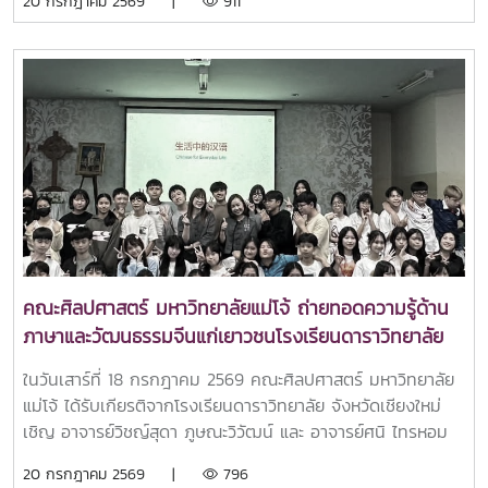
20 กรกฎาคม 2569 |
911
อาคารแผ่พืชน์ มหาวิทยาลัยแม่โจ้ทั้งนี้ รองศาสตราจาย์ ดร.วีระ
พล ทองมา อธิการบดีมหาวิทยาลัยแม่โจ้ เป็นประธานในพิธีถวาย
เทียนพรรษาในครั้งนี้ โดยถวายเทียนพรรษา ผ้าอาบน้ำฝนและ
เครื่องไทยธรรม เพื่อเป็นการร่วมสืบสานและทำนุบำรุงพระพุทธ
ศาสนา เนื่องในเทศกาลเข้าพรรษา อีกทั้งยังเป็นการอนุรักษ์และ
สืบทอดขนบธรรมเนียมประเพณีอันดีงามของไทย
คณะศิลปศาสตร์ มหาวิทยาลัยแม่โจ้ ถ่ายทอดความรู้ด้าน
ภาษาและวัฒนธรรมจีนแก่เยาวชนโรงเรียนดาราวิทยาลัย
ในวันเสาร์ที่ 18 กรกฎาคม 2569 คณะศิลปศาสตร์ มหาวิทยาลัย
แม่โจ้ ได้รับเกียรติจากโรงเรียนดาราวิทยาลัย จังหวัดเชียงใหม่
เชิญ อาจารย์วิชญ์สุดา ภูษณะวิวัฒน์ และ อาจารย์ศนิ ไทรหอม
หวล คณาจารย์จากคณะศิลปศาสตร์ มหาวิทยาลัยแม่โจ้ เป็น
20 กรกฎาคม 2569 |
796
วิทยากรในโครงการ Trilingual E Plus+ Program เพื่อจัด