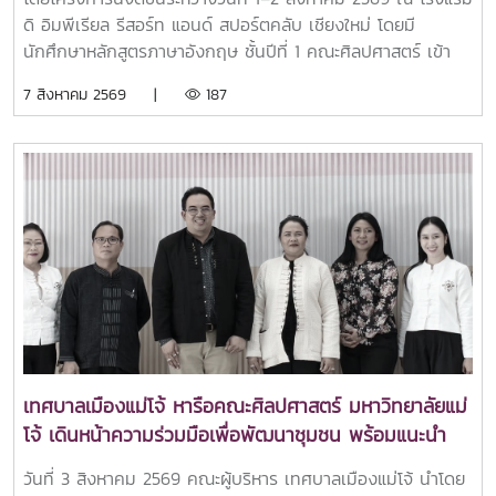
(Active Learning) และการเรียนรู้ผ่านเกม (Game-
ดิ อิมพีเรียล รีสอร์ท แอนด์ สปอร์ตคลับ เชียงใหม่ โดยมี
based Learning) เพื่อสร้างบรรยากาศการเรียนรู้ที่
นักศึกษาหลักสูตรภาษาอังกฤษ ชั้นปีที่ 1 คณะศิลปศาสตร์ เข้า
สนุกสนาน ส่งเสริมการมีส่วนร่วม และเพิ่มความมั่นใจใน
ร่วมจำนวน 91 คนพร้อมด้วยนักศึกษาแลกเปลี่ยนจาก Feng
7 สิงหาคม 2569 |
187
การใช้ภาษาอังกฤษในสถานการณ์จริง
Chia University ประเทศไต้หวันจำนวน 2 คน วิทยากรชาวต่าง
ชาติ คณาจารย์ เจ้าหน้าที่ และนักศึกษารุ่นพี่ชั้นปีที่ 2–4 ซึ่งร่วม
เป็นพี่เลี้ยงและผู้ช่วยดำเนินกิจกรรมบรรยากาศการอบรมเต็มไป
ด้วยความสนุกสนานและการมีส่วนร่วมของผู้เข้าร่วม ผ่าน
กิจกรรมที่หลากหลายซึ่งเปิดโอกาสให้นักศึกษาได้ฝึกทักษะการฟัง
พูด อ่าน และเขียนภาษาอังกฤษ ควบคู่กับการพัฒนาทักษะการ
ทำงานเป็นทีม การคิดวิเคราะห์ และการสื่อสารระหว่าง
วัฒนธรรมThe Faculty of Liberal Arts organized the
"Brush Up on Your English" project to promote and
enhance students' English communication skills. The
project emphasized Active Learning and Game-based
Learning, creating an engaging and enjoyable learning
เทศบาลเมืองแม่โจ้ หารือคณะศิลปศาสตร์ มหาวิทยาลัยแม่
environment that encouraged active participation
โจ้ เดินหน้าความร่วมมือเพื่อพัฒนาชุมชน พร้อมแนะนำ
while building students' confidence in using English in
หลักสูตร Non-Degree ด้านพาณิชย์อิเล็กทรอนิกส์
real-life situations.The project was held on 1–2 August
วันที่ 3 สิงหาคม 2569 คณะผู้บริหาร เทศบาลเมืองแม่โจ้ นำโดย