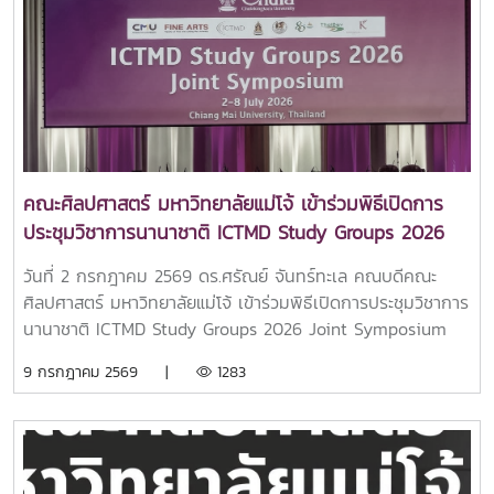
สะดวกตลอดระยะเวลาการศึกษา พร้อมทั้งจัดรายวิชาที่เหมาะสม
ทั้งด้านภาษาอังกฤษ ภาษาไทย และวัฒนธรรมไทย เพื่อส่งเสริม
ประสบการณ์การเรียนรู้ในบริบทนานาชาติคณะศิลปศาสตร์หวัง
เป็นอย่างยิ่งว่าการมาเยือนในครั้งนี้ จะเป็นจุดเริ่มต้นของ
มิตรภาพ การแลกเปลี่ยนทางวัฒนธรรม และการเรียนรู้ร่วมกัน
พร้อมทั้งช่วยเสริมสร้างความร่วมมือทางวิชาการระหว่าง
มหาวิทยาลัยแม่โจ้และ Feng Chia University ให้แน่นแฟ้นยิ่งขึ้น
ในอนาคตFaculty of Liberal Arts, Maejo University
คณะศิลปศาสตร์ มหาวิทยาลัยแม่โจ้ เข้าร่วมพิธีเปิดการ
Welcomes Exchange Students from Feng Chia
ประชุมวิชาการนานาชาติ ICTMD Study Groups 2026
University, TaiwanOn 3 July 2026, the Faculty of Liberal
Joint Symposium
Arts, Maejo University, warmly welcomed two exchange
วันที่ 2 กรกฎาคม 2569 ดร.ศรัณย์ จันทร์ทะเล คณบดีคณะ
students from Feng Chia University (FCU), Taiwan—Ms.
ศิลปศาสตร์ มหาวิทยาลัยแม่โจ้ เข้าร่วมพิธีเปิดการประชุมวิชาการ
Hu, Yu-Jung and Ms. Li, Yi-Ting—who have joined the
นานาชาติ ICTMD Study Groups 2026 Joint Symposium
Faculty under the academic exchange partnership
on Performing Arts of Southeast Asia, Applied
9 กรกฎาคม 2569 |
1283
between the two universities.To ensure a smooth
Ethnomusicology, and Indigenous Music & Dance ณ หอ
transition into university life, the Faculty has arranged
ประชุมมหาวิทยาลัยเชียงใหม่ ตามคำเชิญของคณะวิจิตรศิลป์
a comprehensive orientation and support system.
มหาวิทยาลัยเชียงใหม่การประชุมจัดขึ้นระหว่างวันที่ 2–8
Academic advisors and student buddies have been
กรกฎาคม 2569 โดยความร่วมมือระหว่างคณะศิลปกรรมศาสตร์
assigned to provide guidance and assistance
จุฬาลงกรณ์มหาวิทยาลัย คณะวิจิตรศิลป์ มหาวิทยาลัยเชียงใหม่