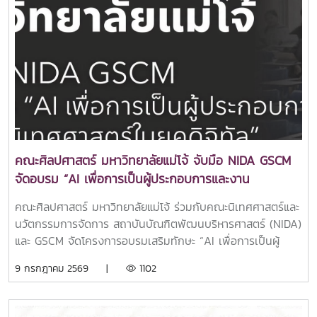
GLO Short Film Contest 2026 จัดโดย สำนักงานสลากกิน
แบ่งรัฐบาล ร่วมกับ Major Group ด้วยผลงานเรื่อง “เทียนที่ส่ง
ต่อ” สะท้อนแนวคิดการเป็นผู้ให้ในสังคม การประกวดในปีนี้จัดขึ้น
ภายใต้แนวคิด “The Reality of Giving – สร้างสังคมแห่งการ
ให้ด้วยใจจริง” โดยเปิดโอกาสให้นิสิตนักศึกษาจากทั่วประเทศนำ
เสนอเรื่องราวผ่านภาพยนตร์สั้นที่สะท้อนถึงพลังของการแบ่งปัน
และการสร้างสรรค์สังคมแห่งความดี ผลงาน “เทียนที่ส่งต่อ”
ของทีม “อู้บ่จ้าง” เป็นผลงานที่สะท้อนชีวิตของ “บอล” ชายผู้เคย
ผิดพลาดและต้องเผชิญกับการตีตราจากสังคมหลังพ้นโทษ เรื่อง
ราวพาผู้ชมตั้งคำถามถึง “โอกาสครั้งที่สอง” และคุณค่าของการ
คณะศิลปศาสตร์ มหาวิทยาลัยแม่โจ้ จับมือ NIDA GSCM
ไม่ตัดสินคนเพียงจากอดีตจุดเด่นของผลงานอยู่ที่การเล่าเรื่องด
จัดอบรม “AI เพื่อการเป็นผู้ประกอบการและงาน
ราม่าชีวิตอย่างเข้มข้น ใช้ประเด็นการตีตราของสังคม การให้อภัย
นิเทศศาสตร์ในยุคดิจิทัล”
และการส่งต่อความหวังเป็นแกนหลัก เปรียบเสมือน “เทียน” ที่แม้
คณะศิลปศาสตร์ มหาวิทยาลัยแม่โจ้ ร่วมกับคณะนิเทศศาสตร์และ
ริบหรี่ แต่หากมีใครสักคนจุดต่อ ก็อาจกลายเป็นแสงสว่างให้ชีวิต
นวัตกรรมการจัดการ สถาบันบัณฑิตพัฒนบริหารศาสตร์ (NIDA)
หนึ่งได้อีกครั้ง ซึ่งผลงานนี้ได้รับรางวัลชมเชย สะท้อนพลังของ
และ GSCM จัดโครงการอบรมเสริมทักษะ “AI เพื่อการเป็นผู้
การเล่าเรื่องที่เรียบง่าย แต่สัมผัสได้ผ่านทางจิตใจ และชวนให้
ประกอบการและงานนิเทศศาสตร์ในยุคดิจิทัล” เพื่อพัฒนา
9 กรกฎาคม 2569 |
1102
สังคมหันกลับมามองมนุษย์ด้วยความเข้าใจมากขึ้น ทีมได้รับใบ
ศักยภาพนักศึกษาให้มีความรู้ ความเข้าใจ และสามารถประยุกต์ใช้
ประกาศเกียรติคุณ พร้อมทุนการศึกษา 10,000 บาท ในพิธีมอบ
ปัญญาประดิษฐ์ (Artificial Intelligence: AI) ในการสร้างสรรค์
รางวัลที่จัดขึ้น ณ โรงภาพยนตร์ Samsung IMax Paragon
งานด้านนิเทศศาสตร์ การสื่อสารการตลาด และการพัฒนาธุรกิจ