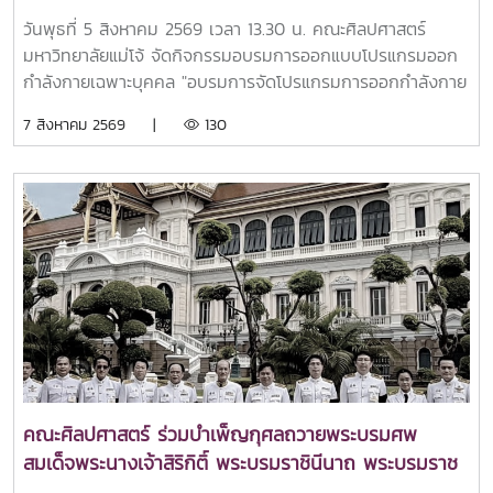
participants on your dedication and remarkable
วันพุธที่ 5 สิงหาคม 2569 เวลา 13.30 น. คณะศิลปศาสตร์
performances. We are especially delighted to
มหาวิทยาลัยแม่โจ้ จัดกิจกรรมอบรมการออกแบบโปรแกรมออก
congratulate our winners: First Prize: Mr.Boonatorn
กำลังกายเฉพาะบุคคล "อบรมการจัดโปรแกรมการออกกำลังกาย
Lungtorn - Chiang Mai Rajaphat University Second
และโภชนาการเพื่อการควบคุมน้ำหนักและสัดส่วนของร่างกาย"
7 สิงหาคม 2569 |
130
Prize: Miss Thananchakorn Sastraruji - Chiang Mai
โดยทีมอาจารย์สายวิทยาศาสตร์การกีฬาคณะฯ ณ ห้อง 106
University Third Prize: Miss Jeeranan
คณะศิลปศาสตร์ มหาวิทยาลัยแม่โจ้ เพื่อส่งเสริมความรู้ด้านการ
Sukunrattanamatcha - Payap University Honorable
ออกกำลังกายและการดูแลสุขภาพให้กับนักศึกษาและผู้สนใจ
Mention: Mr.Tanasate Imjitjarus - Khon Kaen
ภายในกิจกรรม ผู้เข้าร่วมได้รับการตรวจวัดองค์ประกอบร่างกาย
UniversityandMiss Laphatrada Chaimongkol - Maejo
และดัชนีมวลกาย (BMI) พร้อมรับคำปรึกษาและวิเคราะห์ผลจาก
UniversityMay this achievement inspire you to
อาจารย์ผู้เชี่ยวชาญด้านวิทยาศาสตร์การกีฬาและการออกกำลัง
continue using your voices to create positive change
กาย อีกทั้งยังได้รับคำแนะนำในการออกแบบโปรแกรมการออก
and contribute to global development. We wish you all
กำลังกายและการวางแผนด้านโภชนาการที่เหมาะสมกับแต่ละ
every success in your future endeavors.
บุคคล เพื่อให้สามารถนำความรู้ไปประยุกต์ใช้ในการดูแลสุขภาพ
และพัฒนาคุณภาพชีวิตได้อย่างมีประสิทธิภาพกิจกรรมดังกล่าว
สะท้อนถึงความมุ่งมั่นของคณะศิลปศาสตร์ มหาวิทยาลัยแม่โจ้ ใน
การส่งเสริมการเรียนรู้เชิงปฏิบัติและการสร้างเสริมสุขภาวะที่ดีแก่
คณะศิลปศาสตร์ ร่วมบำเพ็ญกุศลถวายพระบรมศพ
ผู้เข้าร่วม ผ่านองค์ความรู้ด้านวิทยาศาสตร์การกีฬาและการออก
สมเด็จพระนางเจ้าสิริกิติ์ พระบรมราชินีนาถ พระบรมราช
กำลังกายที่สามารถนำไปใช้ได้จริงในชีวิตประจำวัน.
ชนนีพันปีหลวง