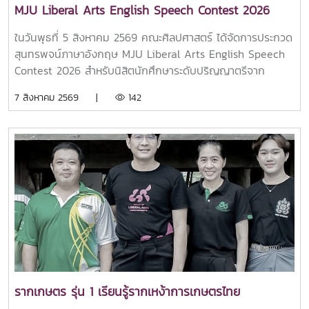
MJU Liberal Arts English Speech Contest 2026
ในวันพุธที่ 5 สิงหาคม 2569 คณะศิลปศาสตร์ ได้จัดการประกวด
สุนทรพจน์ภาษาอังกฤษ MJU Liberal Arts English Speech
Contest 2026 สำหรับนิสิตนักศึกษาระดับปริญญาตรีจาก
มหาวิทยาลัยทั่วประเทศ ภายใต้หัวข้อ “From Inspiration to
7 สิงหาคม 2569 |
142
Action: Liberal Arts for Global Development” หรือ “จาก
แรงบันดาลใจสู่การลงมือทำ: ศิลปศาสตร์เพื่อการพัฒนาระดับ
โลก”คณะฯ ขอขอบคุณผู้เข้าแข่งขันทั้ง 13 คน จาก 8
มหาวิทยาลัย ที่ร่วมถ่ายทอดแนวคิดอันสร้างสรรค์ ความมุ่งมั่น
และการกล่าวสุนทรพจน์อันน่าประทับใจ นอกจากนี้ ขอแสดง
ความขอบคุณอย่างจริงใจต่อคณะกรรมการผู้ทรงคุณวุฒิ
คณาจารย์ ผู้เข้าร่วมงาน และทุกท่านที่มีส่วนร่วมทำให้กิจกรรมใน
ครั้งนี้ประสบความสำเร็จอย่างงดงามขอแสดงความยินดีกับผู้เข้า
แข่งขันทุกคนสำหรับความทุ่มเทและการแสดงศักยภาพอันโดด
เด่น และขอแสดงความยินดีเป็นพิเศษแก่ผู้ได้รับรางวัล ดังนี้
รางวัลชนะเลิศ: นายบุญคร ลุงทอน - มหาวิทยาลัยราชภัฏ
เชียงใหม่ รางวัลรองชนะเลิศ อันดับ 1: นางสาวธนัญชกร ศาตระ
รากเกษตร รุ่น 1 เรียนรู้รากเหง้าการเกษตรไทย
รุจิ - มหาวิทยาลัยเชียงใหม่ รางวัลรองชนะเลิศ อันดับ 2: