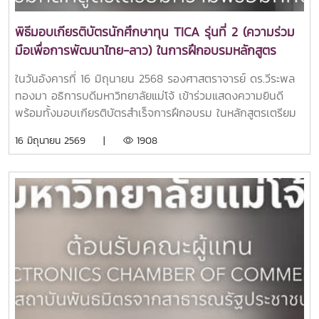
คิดสร้างสรรค์ และการแก้ไขปัญหาอย่างเป็นระบบคณะฯ ให้ความ
สำคัญกับการบูรณาการการเรียนการสอนร่วมกับภาคีเครือข่าย
พิธีมอบเกียรติบัตรนักศึกษาทุน TICA รุ่นที่ 2 (ความร่วม
ภายนอก เพื่อสร้างประสบการณ์การเรียนรู้ที่หลากหลายและ
มือเพื่อการพัฒนาไทย-ลาว) ในการฝึกอบรมหลักสูตร
สอดคล้องกับความต้องการของสังคมและตลาดแรงงาน อันจะนำ
เตรียมความพร้อมทักษะภาษาไทยฯ
ไปสู่การพัฒนาบัณฑิตที่มีคุณภาพ พร้อมก้าวสู่การทำงานใน
ในวันอังคารที่ 16 มิถุนายน 2568 รองศาสตราจารย์ ดร.วีระพล
อนาคตอย่างมีประสิทธิภาพ >
ทองมา อธิการบดีมหาวิทยาลัยแม่โจ้ เข้าร่วมแสดงความยินดี
พร้อมทั้งมอบเกียรติบัตรสำเร็จการฝึกอบรม ในหลักสูตรเตรียม
ความพร้อมทักษะภาษาไทยฯ ให้กับนักศึกษาทุน TICA (ความร่วม
16 มิถุนายน 2569 |
1908
มือเพื่อการพัฒนาไทย-ลาว) รุ่นที่ 2 จำนวน 22 คน โดยมี
อาจารย์ ดร.ศรัณย์ จันทร์ทะเล คณบดีคณะศิลปศาสตร์ ร่วม
กล่าวแสดงความยินดีและอวยพร ณ ห้อง 105 อาคารประเสริฐ
ณ นคร คณะศิลปศาสตร์ มหาวิทยาลัยแม่โจ้ ซึ่งหลังจบพิธีมอบ
เกียรติบัตรทางคณะศิลปศาสตร์ ได้จัดกิจกรรมอบรมการทำยา
ดมให้กับทางนักศึกษาทุน TICA โดยวิทยากรคณาจารย์สังกัด
กลุ่มวิชาภาษาไทยและภาษาตะวันออก คณะศิลปศาสตร์
มหาวิทยาลัยแม่โจ้ กิจกรรมดังกล่าวนับเป็นอีกหนึ่งโอกาสสำคัญ
ในการส่งเสริมการเรียนรู้ภาษาและวัฒนธรรมไทย ควบคู่กับการ
เสริมสร้างความสัมพันธ์อันดีระหว่างประเทศไทยและสาธารณรัฐ
ประชาธิปไตยประชาชนลาว อันจะนำไปสู่การพัฒนาความร่วมมือ