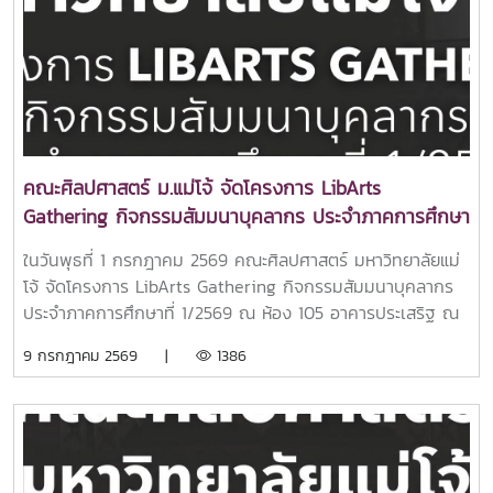
throughout their stay. In addition, the students will
และเครือข่าย International Council for Traditions of
enroll in carefully selected courses in English, Thai
Music and Dance (ICTMD) เพื่อเป็นเวทีแลกเปลี่ยนองค์ความ
language, and Thai culture, enabling them to enhance
รู้ด้านศิลปะการแสดง ดนตรีชาติพันธุ์ และนาฏศิลป์พื้นถิ่นของนัก
their academic experience while gaining a deeper
วิชาการ ศิลปิน และผู้เชี่ยวชาญจากนานาประเทศในโอกาสนี้ คณะ
understanding of Thai society and culture in an
ศิลปศาสตร์ มหาวิทยาลัยแม่โจ้ ได้ร่วมแสดงความยินดีต่อความ
international learning environment.The Faculty of
สำเร็จของการเป็นเจ้าภาพจัดการประชุมวิชาการระดับนานาชาติ
Liberal Arts sincerely hopes that this exchange
ครั้งสำคัญของประเทศไทย พร้อมทั้งร่วมสนับสนุนการสร้างเครือ
คณะศิลปศาสตร์ ม.แม่โจ้ จัดโครงการ LibArts
program will mark the beginning of lasting friendships,
ข่ายความร่วมมือทางวิชาการ การแลกเปลี่ยนองค์ความรู้ด้าน
Gathering กิจกรรมสัมมนาบุคลากร ประจำภาคการศึกษา
meaningful cultural exchange, and mutual learning. We
ภาษา วัฒนธรรม และศิลปะ ซึ่งสอดคล้องกับพันธกิจของคณะใน
ที่ 1/2569
also believe that this collaboration will further
การส่งเสริมความเป็นนานาชาติและการเรียนรู้ข้ามวัฒนธรรม อัน
ในวันพุธที่ 1 กรกฎาคม 2569 คณะศิลปศาสตร์ มหาวิทยาลัยแม่
strengthen the academic partnership between Maejo
จะนำไปสู่การพัฒนาการศึกษาและการวิจัยอย่างยั่งยืนในระดับ
โจ้ จัดโครงการ LibArts Gathering กิจกรรมสัมมนาบุคลากร
University and Feng Chia University, paving the way
สากล
ประจำภาคการศึกษาที่ 1/2569 ณ ห้อง 105 อาคารประเสริฐ ณ
for even greater cooperation in the years to come.
นคร เพื่อเตรียมความพร้อมของบุคลากรในการปฏิบัติงาน
9 กรกฎาคม 2569 |
1386
ตลอดจนสร้างความเข้าใจในทิศทางการบริหารงานและการพัฒนา
คณะร่วมกันในการนี้ อาจารย์ ดร.ศรัณย์ จันทร์ทะเล คณบดีคณะ
ศิลปศาสตร์ ให้เกียรติเป็นประธานกล่าวเปิดโครงการ พร้อมนำ
ทีมผู้บริหารพบปะบุคลากรของคณะ เพื่อถ่ายทอดนโยบาย
ทิศทางการบริหารงาน และสร้างความเข้าใจร่วมกันในการขับ