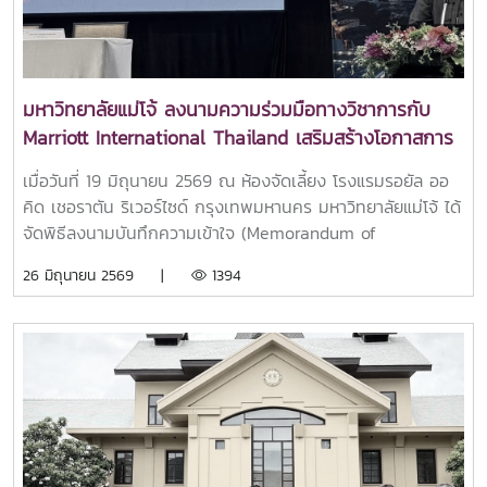
ตั้งแต่ระดับ TCI จนถึงวารสารนานาชาติในฐานข้อมูลชั้นนำ (Q1–
Q4) พร้อมทั้งดำเนินโครงการพัฒนาศักยภาพนักวิจัยสู่เวที
นานาชาติ โดยส่งเสริมการสร้างเครือข่ายนักวิจัยข้ามศาสตร์และ
ข้ามสถาบัน รวมถึงการสร้างระบบนิเวศทางการวิจัย (Research
มหาวิทยาลัยแม่โจ้ ลงนามความร่วมมือทางวิชาการกับ
Ecosystem) ที่เอื้อต่อการพัฒนานักวิจัยทุกระดับ ตั้งแต่นักวิจัย
Marriott International Thailand เสริมสร้างโอกาสการ
รุ่นใหม่ที่ได้รับการสนับสนุนทุนตามความสนใจ นักวิจัยรุ่นกลางที่
เรียนรู้และพัฒนาศักยภาพนักศึกษา สู่มาตรฐานสากล
มุ่งเน้นการวิจัยเชิงเป้าหมาย ไปจนถึงนักวิจัยอาวุโสที่ได้รับการ
เมื่อวันที่ 19 มิถุนายน 2569 ณ ห้องจัดเลี้ยง โรงแรมรอยัล ออ
ผลักดันให้ขอรับทุนวิจัยจากแหล่งทุนภายนอกด้านการบริการ
คิด เชอราตัน ริเวอร์ไซด์ กรุงเทพมหานคร มหาวิทยาลัยแม่โจ้ ได้
วิชาการ คณะศิลปศาสตร์ มหาวิทยาลัยมหิดล ได้นำเสนอการ
จัดพิธีลงนามบันทึกความเข้าใจ (Memorandum of
ดำเนินงานที่เชื่อมโยงมหาวิทยาลัยกับชุมชนผ่านกิจกรรมสร้าง
Understanding: MOU) ร่วมกับ Marriott International
26 มิถุนายน 2569 |
1394
ความสัมพันธ์และการมีส่วนร่วม อาทิ โครงการตักบาตรท้องน้ำ
Thailand เพื่อส่งเสริมความร่วมมือทางวิชาการ การพัฒนา
รวมถึงการดำเนินงานของศูนย์การเรียนรู้ภาษา ที่นำองค์ความรู้
ศักยภาพบุคลากร และการสร้างโอกาสด้านการฝึกประสบการณ์
ด้านภาษาไปสู่โรงเรียนและชุมชน ตลอดจนการให้บริการของศูนย์
วิชาชีพให้แก่นักศึกษาในอุตสาหกรรมการบริการและการท่องเที่ยว
ทดสอบภาษา ซึ่งมีบทบาทสำคัญในการพัฒนาศักยภาพด้าน
ระดับนานาชาติภายในพิธีได้รับเกียรติจาก Mr. Kristian
ภาษาของนักเรียน นักศึกษา และประชาชนทั่วไปนอกจากนี้ ยังมี
Petersen ผู้จัดการทั่วไป โรงแรมรอยัล ออคิด เชอราตัน ริเวอร์
การแลกเปลี่ยนแนวทางด้านการสื่อสารองค์กรและการ
ไซด์ กรุงเทพมหานคร กล่าวต้อนรับผู้เข้าร่วมงาน พร้อมด้วย
ประชาสัมพันธ์หลักสูตร โดยคณะศิลปศาสตร์ มหาวิทยาลัยมหิดล
Ms. Priya Panjikar Senior Director of Human Resources
ได้ดำเนินกิจกรรมเชิงรุกเพื่อสร้างการรับรู้และเข้าถึงกลุ่มเป้า
ประจำประเทศไทย กัมพูชา ลาว และเมียนมา ของ Marriott