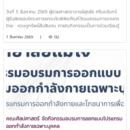
นางสาวจีรนันท์ สกุลรัตนมัจฉา - มหาวิทยาลัยพายัพ รางวัล
ชมเชย:นายธนเสฏฐ์ อิ่มจิตรจรัส - มหาวิทยาลัยขอนแก่น รางวัล
วันที่ 5 สิงหาคม 2569 ผู้ช่วยศาสตราจารย์สุรชัย ศรีนรจันทร์
ชมเชย:นางสาวลภัสรดา ไชยมงคลมหาวิทยาลัยแม่โจ้ขอให้ความ
ผู้รับผิดชอบโครงการยกระดับพิพิธภัณฑ์วัฒนธรรมการเกษตร
สำเร็จในครั้งนี้เป็นแรงบันดาลใจให้ทุกท่านใช้พลังแห่งเสียงและ
ไทย : หวนดูทรัพย์สิ่งสินตน ภายในกิจกรรมเป็นการร่วมเรียนรู้
ความรู้ของตนในการสร้างการเปลี่ยนแปลงเชิงบวก พร้อมร่วม
ภูมิปัญญาเกษตรไทยผ่านการลงมือปฏิบัติจริง กับกิจกรรม
7 สิงหาคม 2569 |
132
ขับเคลื่อนการพัฒนาสังคมในระดับโลก และขออวยพรให้ทุกท่าน
“การฝัดข้าว การตำข้าว วิถีเกษตรไทย” สัมผัสคุณค่าของ
ประสบความสำเร็จในทุกเส้นทางของอนาคตMJU Liberal Arts
วัฒนธรรมการเกษตรไทย และร่วมสืบสานองค์ความรู้จากรุ่นสู่รุ่น
English Speech Contest 20265 August 2026 | The
ณ พิพิธภัณฑ์วัฒนธรรมการเกษตรไทย มหาวิทยาลัยแม่โจ้
Faculty of Liberal Arts proudly hosted MJU Liberal Arts
English Speech Contest 2026 for undergraduate
students from universities across Thailand under the
theme “From Inspiration to Action: Liberal Arts for
Global Development.”We extend our heartfelt
appreciation to all 13 contestants representing 8
universities for sharing your inspiring ideas, passion,
and outstanding speeches. Our sincere gratitude also
goes to our distinguished judges, professors,
คณะศิลปศาสตร์ จัดกิจกรรมอบรมการออกแบบโปรแกรม
participants, and everyone who contributed to the
ออกกำลังกายเฉพาะบุคคล
success of this memorable event.Congratulations to all