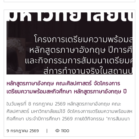
กิจกรรมส่งเสริมการเรียนรู้ด้านภาษาและวัฒนธรรมจีนให้แก่
นักเรียนระดับชั้นมัธยมศึกษาปีที่ 1–3 จำนวน 71 คน ณ ห้องแม่
ยอดเฮือน ชั้น 2 อาคารดารารัศมีทั้งนี้โครงการได้จัดภายใต้หัวข้อ
“Chinese for Everyday Life )” เน้นการเรียนรู้ผ่านเกม การ
ทำงานกลุ่ม และการฝึกใช้ภาษาจีนในชีวิตประจำวัน ช่วยเสริม
ทักษะการสื่อสาร ความคิดสร้างสรรค์ และการทำงานร่วมกันของ
ผู้เรียนการได้รับเชิญในครั้งนี้สะท้อนถึงความเชื่อมั่นในศักยภาพ
ของบุคลากรคณะศิลปศาสตร์ในการถ่ายทอดองค์ความรู้สู่สังคม
และเป็นอีกก้าวสำคัญในการเตรียมความพร้อมด้านการเรียนการ
สอนภาษาจีน โดยคณะศิลปศาสตร์ มหาวิทยาลัยแม่โจ้ มีแผนเปิด
หลักสูตรศิลปศาสตรบัณฑิต สาขาวิชาภาษาจีน ในปีการศึกษา
หลักสูตรภาษาอังกฤษ คณะศิลปศาสตร์ จัดโครงการ
2570 เพื่อผลิตบัณฑิตที่มีความรู้ด้านภาษา การสื่อสาร และความ
เตรียมความพร้อมสหกิจศึกษา หลักสูตรภาษาอังกฤษ ปี
เข้าใจในบริบทวัฒนธรรมนานาชาติ รองรับความต้องการของ
การศึกษา 2569 และกิจกรรมการสัมมนาเตรียมความ
สังคมและตลาดแรงงานในอนาคต
ในวันพุธที่ 8 กรกฎาคม 2569 หลักสูตรภาษาอังกฤษ คณะ
พร้อมสู่การทำงานจริงในสถานประกอบการ
ศิลปศาสตร์ มหาวิทยาลัยแม่โจ้ จัดโครงการเตรียมความพร้อมสห
กิจศึกษา ประจำปีการศึกษา 2569 ภายใต้กิจกรรม "การสัมมนา
เตรียมความพร้อมสู่การทำงานจริงในสถานประกอบการ" ณ ห้อง
9 กรกฎาคม 2569 |
1100
105 อาคารประเสริฐ ณ นคร มหาวิทยาลัยแม่โจ้ เพื่อเตรียมความ