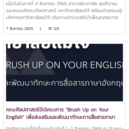
เมื่อวันอังคารที่ 4 สิงหาคม 2569 อาจารย์อาภาลัย สุขสำราญ
รองคณบดีคณะศิลปศาสตร์ มหาวิทยาลัยแม่โจ้ พร้อมด้วยคณะผู้
บริหารมหาวิทยาลัยแม่โจ้ เดินทางเข้าร่วมพิธีบำเพ็ญกุศลถวาย
พระบรมศพ สมเด็จพระนางเจ้าสิริกิติ์ พระบรมราชินีนาถ
7 สิงหาคม 2569 |
129
พระบรมราชชนนีพันปีหลวง นำโดย รองศาสตราจารย์ ดร.วีระพล
ทองมา อธิการบดี มหาวิทยาลัยแม่โจ้ ณ พระที่นั่งดุสิตมหา
ปราสาท ในพระบรมมหาราชวัง กรุงเทพมหานครการเข้าร่วมพิธี
ในครั้งนี้เป็นไปด้วยความเรียบร้อยและสมพระเกียรติ เพื่อร่วม
แสดงความจงรักภักดี และน้อมสำนึกในพระมหากรุณาธิคุณอันหา
ที่สุดมิได้ของมเด็จพระนางเจ้าสิริกิติ์ พระบรมราชินีนาถ พระบรม
ราชชนนีพันปีหลวงCr. รูปภาพจากเครือข่าย MJU Connect
คณะศิลปศาสตร์จัดโครงการ "Brush Up on Your
English" เพื่อส่งเสริมและพัฒนาทักษะการสื่อสารภาษา
อังกฤษของนักศึกษา โดยมุ่งเน้นการเรียนรู้ผ่านกิจกรรม
โดยโครงการนี้จัดขึ้นระหว่างวันที่ 1–2 สิงหาคม 2569 ณ โรงแรม