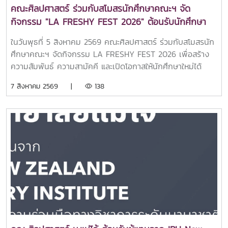
ต่างประเทศสาขาวิชาภาษาจีนเพื่อการสื่อสาร (หลักสูตรใหม่)สาขา
คณะศิลปศาสตร์ ร่วมกับสโมสรนักศึกษาคณะฯ จัด
วิชาวิทยาศาสตร์การกีฬาและการออกกำลังกาย (หลักสูตร
กิจกรรม "LA FRESHY FEST 2026" ต้อนรับนักศึกษา
ใหม่)บรรยากาศการศึกษาดูงานเป็นไปอย่างอบอุ่นและเป็นกันเอง
ใหม่อย่างอบอุ่น
นักเรียนได้ร่วมรับฟังข้อมูลหลักสูตร แลกเปลี่ยนประสบการณ์กับ
ในวันพุธที่ 5 สิงหาคม 2569 คณะศิลปศาสตร์ ร่วมกับสโมสรนัก
คณาจารย์ และเยี่ยมชมสิ่งอำนวยความสะดวกของคณะ เพื่อ
ศึกษาคณะฯ จัดกิจกรรม LA FRESHY FEST 2026 เพื่อสร้าง
เตรียมความพร้อมในการวางแผนศึกษาต่อและค้นหาเส้นทางการ
ความสัมพันธ์ ความสามัคคี และเปิดโอกาสให้นักศึกษาใหม่ได้
เรียนที่เหมาะสมกับตนเอง.
แสดงศักยภาพ ความสามารถ และความคิดสร้างสรรค์ ผ่านการ
7 สิงหาคม 2569 |
138
แสดงจากตัวแทนนักศึกษาชั้นปีที่ 1 ของแต่ละสาขาวิชา ท่ามกลาง
บรรยากาศแห่งความสนุกสนานและเป็นกันเอง ณ อาคารแผ่พืชน์
มหาวิทยาลัยแม่โจ้โอกาสนี้ได้รับเกียรติจาก อาจารย์ ดร.ศรัณย์
จันทร์ทะเล คณบดีคณะศิลปศาสตร์ เป็นประธานในพิธีเปิด
กิจกรรม พร้อมกล่าวต้อนรับและให้โอวาทแก่นักศึกษาใหม่ เพื่อ
สร้างขวัญกำลังใจในการเริ่มต้นชีวิตในรั้วมหาวิทยาลัย และส่ง
เสริมการมีส่วนร่วมในกิจกรรมของคณะกิจกรรมดังกล่าวสะท้อน
ถึงความมุ่งมั่นของคณะศิลปศาสตร์ในการส่งเสริมการพัฒนา
นักศึกษาให้มีทั้งความรู้ ความสามารถ ทักษะการทำงานร่วมกับผู้
อื่น และความภาคภูมิใจในการเป็นส่วนหนึ่งของครอบครัว
ศิลปศาสตร์ มหาวิทยาลัยแม่โจ้ ผ่านกิจกรรมสร้างสรรค์ที่ช่วย
เสริมสร้างความผูกพันระหว่างรุ่นพี่และรุ่นน้องอย่างอบอุ่นและ