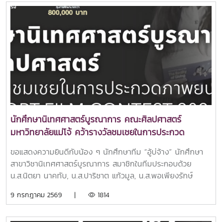
สัมมนา นายณัฐดนัย ยงไสว พร้อมผู้ประสานงานรายวิชาสหกิจ
ขยายพลังนวัตกรรมสังคม สู่อนาคตที่ยั่งยืน ระหว่างวันที่ 6-7
ศึกษา สาขาวิชาภาษาอังกฤษ คณะศิลปศาสตร์ ได้ชี้แจงราย
กรกฎาคม 2569ทั้งนี้ บทคัดย่อบทความวิชาการดังกล่าว ซึ่งจัด
ละเอียดเกี่ยวกับรายวิชาสหกิจศึกษา ขั้นตอนการดำเนินงาน และ
พิมพ์ทั้ง ภาษาอังกฤษและภาษาไทย ได้รับการตีพิมพ์ใน
เอกสารที่เกี่ยวข้อง เพื่อสร้างความเข้าใจที่ถูกต้องแก่นักศึกษา
Abstract Book ของการประชุมวิชาการ หน้า 115–116 โดย
ก่อนออกปฏิบัติงานจริง พร้อมเปิดโอกาสให้นักศึกษาได้ซักถาม
สามารถอ่านเพิ่มเติม
ข้อสงสัยและแลกเปลี่ยนความคิดเห็นในช่วงกิจกรรมถาม–ตอบ
ได้ที่https://conference2026.tsu.ac.th/.../Abstract%2037th...C
โครงการดังกล่าวสะท้อนถึงความมุ่งมั่นของหลักสูตรภาษา
to Dr. Kulaya Pongpan on receiving the Good-Level
อังกฤษ คณะศิลปศาสตร์ ในการพัฒนาศักยภาพของนักศึกษาให้
Award for her oral presentation entitled "Sounding the
มีทั้งความรู้ ความสามารถ และทักษะที่จำเป็นสำหรับการทำงานใน
Naga: Ideologies in Thai Naga Soundtracks (ฟังเสียง
สถานประกอบการ พร้อมสร้างความมั่นใจและเสริมสร้าง
พญานาค: อุดมการณ์ในเพลงประกอบสื่อพญานาคไทย)" in the
นักศึกษานิเทศศาสตร์บูรณาการ คณะศิลปศาสตร์
ประสบการณ์การเรียนรู้ที่เชื่อมโยงกับการทำงานจริง อันจะนำไป
Humanities and Social Sciences category at the 37th
มหาวิทยาลัยแม่โจ้ คว้ารางวัลชมเชยในการประกวด
สู่การเป็นบัณฑิตที่มีคุณภาพและสามารถตอบสนองต่อความ
Thaksin University National Conference 2026, held in
ภาพยนตร์สั้น GLO Short Film Contest 2026
ต้องการของตลาดแรงงานในอนาคตได้อย่างมีประสิทธิภาพ
Songkhla Province on 6–7 July 2026 under the
ขอแสดงความยินดีกับน้อง ๆ นักศึกษาทีม “อู้บ่จ้าง” นักศึกษา
conference theme "Scaling Social Innovation for Global
สาขาวิชานิเทศศาสตร์บูรณาการ สมาชิกในทีมประกอบด้วย
Sustainable Futures."The academic article abstract,
น.ส.นิตยา นาคทับ, น.ส.ปาริชาต แก้วมูล, น.ส.พอเพียงรักษ์
published in both English and Thai, appears in the
สุวรรณแพร่ และ น.ส.พิชชานันท์ โท่นตั้ง โดยมีอาจารย์ณัฏฐ
9 กรกฎาคม 2569 |
1814
Conference Abstract Book (pp. 115–116). It is available
พงษ์ สายพิณ เป็นอาจารย์ที่ปรึกษา สามารถคว้ารางวัลชมเชย
at:https://conference2026.tsu.ac.th/.../Abstract%2037th...
ในการประกวดภาพยนตร์สั้นระดับอุดมศึกษา ภายใต้โครงการ