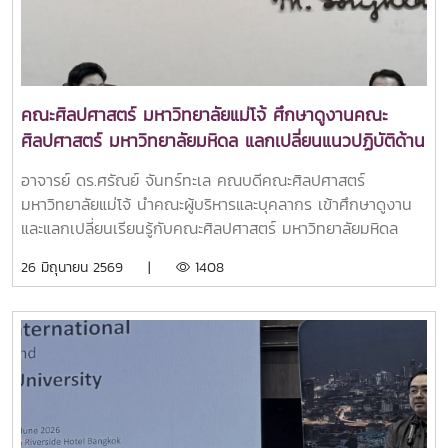
คณบดี ผู้อำนวยการสำนัก และเจ้าหน้าที่ เข้าร่วมโครงการ
จำนวน 100 คน ณ ห้องประชุม Convention 1-2 โรงแรมวินทรี
ซิตี้ รีสอร์ท จังหวัดเชียงใหม่
คณะศิลปศาสตร์ มหาวิทยาลัยแม่โจ้ ศึกษาดูงานคณะ
ศิลปศาสตร์ มหาวิทยาลัยมหิดล แลกเปลี่ยนแนวปฏิบัติด้าน
วิจัย บริการวิชาการ การบริหารบุคคล และการสื่อสาร
อาจารย์ ดร.ศรัณย์ จันทร์ทะเล คณบดีคณะศิลปศาสตร์
องค์กร
มหาวิทยาลัยแม่โจ้ นำคณะผู้บริหารและบุคลากร เข้าศึกษาดูงาน
และแลกเปลี่ยนเรียนรู้กับคณะศิลปศาสตร์ มหาวิทยาลัยมหิดล
โดยได้รับการต้อนรับจาก ผู้ช่วยศาสตราจารย์ ดร.อภิวิชญ์ เลี้ยง
26 มิถุนายน 2569 |
1408
อิสสระ คณบดีคณะศิลปศาสตร์ มหาวิทยาลัยมหิดล พร้อมคณะผู้
บริหารและบุคลากรการศึกษาดูงานในครั้งนี้มุ่งเน้นการแลก
เปลี่ยนประสบการณ์และแนวปฏิบัติที่ดีใน 4 ด้านสำคัญ ได้แก่
ด้านการวิจัย การบริการวิชาการ การบริหารบุคคล และการ
สื่อสารองค์กร เพื่อพัฒนาศักยภาพและยกระดับการดำเนินงาน
ของทั้งสองสถาบันในด้านการวิจัย คณะศิลปศาสตร์ มหาวิทยาลัย
มหิดล ได้นำเสนอแนวทางการส่งเสริมงานวิจัยผ่านระบบทุน
สนับสนุนภายในที่กำหนดเป้าหมายการตีพิมพ์ผลงานวิชาการ