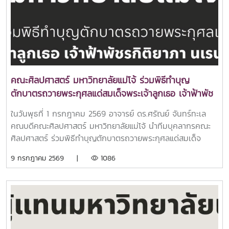
เคลื่อนพันธกิจของคณะให้บรรลุเป้าหมายอย่างมีประสิทธิภาพ
ภายในกิจกรรมประกอบด้วยการแนะนำบุคลากรใหม่ การกล่าว
ต้อนรับบุคลากร การนำเสนอทิศทางการดำเนินงานและการขับ
เคลื่อนยุทธศาสตร์ของคณะในปีงบประมาณ 2569 พร้อมรายงาน
ผลการดำเนินงาน รวมถึงการแลกเปลี่ยนข้อคิดเห็นและข้อเสนอ
แนะเพื่อร่วมกันพัฒนาการดำเนินงานของคณะให้มีประสิทธิภาพ
ยิ่งขึ้นนอกจากนี้ ยังมีการอบรมการใช้งานชุดอุปกรณ์ห้องเรียน
คณะศิลปศาสตร์ มหาวิทยาลัยแม่โจ้ ร่วมพิธีทำบุญ
เพื่อส่งเสริมการจัดการเรียนรู้ในศตวรรษที่ 21 เพื่อเพิ่มศักยภาพ
ตักบาตรถวายพระกุศลแด่สมเด็จพระเจ้าลูกเธอ เจ้าฟ้าพัช
ด้านการจัดการเรียนการสอน และเปิดโอกาสให้บุคลากรได้ร่วม
รกิติยาภา นเรนทิราเทพยวดี กรมหลวงราชสาริณีสิริพัชร
แลกเปลี่ยนประสบการณ์ เสริมสร้างความร่วมมือ และพัฒนา
ในวันพุธที่ 1 กรกฎาคม 2569 อาจารย์ ดร.ศรัณย์ จันทร์ทะเล
มหาวัชรราชธิดา
ศักยภาพในการปฏิบัติงานร่วมกันโครงการ LibArts Gathering
คณบดีคณะศิลปศาสตร์ มหาวิทยาลัยแม่โจ้ นำทีมบุคลากรคณะ
นับเป็นเวทีสำคัญในการสร้างความสัมพันธ์อันดีระหว่างบุคลากร
ศิลปศาสตร์ ร่วมพิธีทำบุญตักบาตรถวายพระกุศลแด่สมเด็จ
เสริมสร้างความเป็นหนึ่งเดียวขององค์กร และร่วมกันขับเคลื่อน
พระเจ้าลูกเธอ เจ้าฟ้าพัชรกิติยาภา นเรนทิราเทพยวดี กรมหลวง
9 กรกฎาคม 2569 |
1086
คณะศิลปศาสตร์สู่การพัฒนาอย่างมีคุณภาพ พร้อมก้าวทันต่อ
ราชสาริณีสิริพัชร มหาวัชรราชธิดา ณ อาคารแผ่พืชน์
การเปลี่ยนแปลงและความท้าทายของการศึกษาในอนาคต.
มหาวิทยาลัยแม่โจ้เพื่อถวายเป็นพระกุศลและน้อมรําลึกในพระ
กรุณาธิคุณ โดยมี รองศาสตราจารย์ ดร.วีระพล ทองมา
อธิการบดีมหาวิทยาลัยแม่โจ้ เป็นประธานในพิธี พร้อมด้วยคณะผู้
บริหาร บุคลากร และนักศึกษา และร่วมทำบุญตักบาตรพระสงฆ์
จำนวน 48 รูป อย่างพร้อมเพรียงกัน