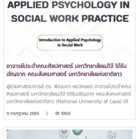
กรุงเทพฯ เมื่อวันที่ 8 กรกฎาคม 2569คณะศิลปศาสตร์ขอแสดง
ในยุคเศรษฐกิจดิจิทัลในการนี้ ผศ.ดร.ปารดา เตชะประทุมวัน รอง
ความชื่นชมและเป็นกำลังใจให้กับนักศึกษาทุกคนที่ตั้งใจพัฒนา
คณบดีฯ กล่าวเปิดโครงการ ภายในกิจกรรม ผู้เข้าร่วมจะได้รับ
ศักยภาพตนเองผ่านเวทีประกวดสื่อสร้างสรรค์เช่นนี้ พร้อมเชิญ
ความรู้จากวิทยากรผู้เชี่ยวชาญ ได้แก่ อาจารย์อภิสรา ยุทธโรจน์
ชวนให้นักศึกษารุ่นต่อไปเข้าร่วมกิจกรรมดี ๆ ในโอกาสหน้าเพื่อ
และ รองศาสตราจารย์ ดร.อัศวิน เนตรโพธิ์แก้ว คณบดีคณะ
แสดงพลังของเยาวชนไทยด้วยการเล่าเรื่องผ่านสื่ออย่างต่อเนื่อง
นิเทศศาสตร์และนวัตกรรมการจัดการ NIDA ซึ่งจะร่วมถ่ายทอด
แนวคิด เทคนิค และประสบการณ์การใช้ AI เพื่อยกระดับการผลิต
สื่อ การสร้างคอนเทนต์ การเป็นผู้ประกอบการ และการเตรียม
ความพร้อมสู่ตลาดแรงงานในอนาคตนอกจากการเสริมสร้าง
ทักษะด้าน AI แล้ว ผู้เข้าร่วมยังจะได้รับข้อมูลเกี่ยวกับแนวทาง
อาจารย์ประจำคณะศิลปศาสตร์ มหาวิทยาลัยแม่โจ้ ได้รับ
การศึกษาต่อในระดับบัณฑิตศึกษา พร้อมเปิดมุมมองการเรียนรู้
เชิญจาก คณะสังคมศาสตร์ มหาวิทยาลัยแห่งชาติลาว
แบบควบระดับปริญญาตรี–ปริญญาโท เพื่อเพิ่มโอกาสในการ
(National University of Laos) ให้ปฏิบัติหน้าที่เป็น
พัฒนาศักยภาพทางวิชาการและวิชาชีพ
ผู้ช่วยศาสตราจารย์ ดร. พิณนภา หมวกยอด อาจารย์ประจำคณะ
Visiting
ศิลปศาสตร์ มหาวิทยาลัยแม่โจ้ ได้รับเชิญจาก คณะสังคมศาสตร์
มหาวิทยาลัยแห่งชาติลาว (National University of Laos) ให้
ปฏิบัติหน้าที่เป็น Visiting Professor เพื่อบรรยายออนไลน์ใน
9 กรกฎาคม 2569 |
1060
หัวข้อ “Applied Psychology in Social Work Practice”
ระหว่างวันที่ 8–29 กรกฎาคม 2569 เวลา 09.30–11.30 น. โดย
ถ่ายทอดองค์ความรู้ด้านจิตวิทยาประยุกต์ในการปฏิบัติงาน
สังคมสงเคราะห์ให้แก่นักศึกษาระดับปริญญาตรี ทั้งนี้ อาจารย์