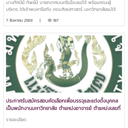
2026 at The Imperial Resort & Sports Club Chiang Mai.
นางทัศนีย์ ทิพย์มี นายกเทศมนตรีเมืองแม่โจ้ พร้อมคณะผู้
A total of 91 first-year students from the English
บริหาร ได้เข้าพบหารือกับ คณะศิลปศาสตร์ มหาวิทยาลัยแม่โจ้
Program, Faculty of Liberal Arts, participated in the
เพื่อแลกเปลี่ยนแนวทางการพัฒนาความร่วมมือระหว่างคณะและ
7 สิงหาคม 2569 |
187
event, along with two exchange students from Feng
ชุมชน โดยมุ่งส่งเสริมการพัฒนาศักยภาพประชาชน การยกระดับ
Chia University, Taiwan. The activities were also
ทักษะกำลังคน และการสร้างโอกาสทางเศรษฐกิจของพื้นที่ผ่าน
supported by native English-speaking instructors,
การศึกษาและการบริการวิชาการในการนี้ ดร.ศรัณย์ จันทร์ทะเล
faculty members, staff, and senior students from the
คณบดีคณะศิลปศาสตร์ พร้อมด้วย ผู้ช่วยศาสตราจารย์ ดร.ปวีณ
second to fourth year, who served as mentors and
าฉัตร สูงเนิน ให้การต้อนรับ พร้อมนำเสนอแนวทางความร่วมมือ
activity facilitators.The training program was filled with
และแนะนำ หลักสูตรประกาศนียบัตร (Non-Degree) “การพัฒนา
enthusiasm, fun, and active participation. Through a
สมรรถนะบุคลากรด้านพาณิชย์อิเล็กทรอนิกส์ดิจิทัลข้ามพรมแดน
variety of interactive activities, students had the
สู่ตลาดนานาชาติ” ซึ่งมุ่งพัฒนาทักษะด้าน E-Commerce การ
opportunity
ตลาดดิจิทัล การประยุกต์ใช้ AI และการวิเคราะห์ข้อมูล เพื่อ
เตรียมความพร้อมให้ประชาชนและผู้ประกอบการสามารถแข่งขัน
ในเศรษฐกิจดิจิทัลได้อย่างมีประสิทธิภาพการหารือครั้งนี้นับเป็น
จุดเริ่มต้นที่สำคัญของความร่วมมือระหว่าง เทศบาลเมืองแม่โจ้
ประกาศรับสมัครสอบคัดเลือกเพื่อบรรจุและแต่งตั้งบุคคล
และ คณะศิลปศาสตร์ มหาวิทยาลัยแม่โจ้ ในการร่วมกันขับเคลื่อน
เป็นพนักงานมหาวิทยาลัย ตำแหน่งอาจารย์ ตำแหน่งเลขที่
การพัฒนาชุมชนผ่านองค์ความรู้ นวัตกรรม และการเรียนรู้
1011 สังกัดคณะศิลปศาสตร์ (ครั้งที่ 2)
ตลอดชีวิต อันจะนำไปสู่การสร้างคุณภาพชีวิตที่ดีและการพัฒนา
รายละเอียด
ท้องถิ่นอย่างยั่งยืน.