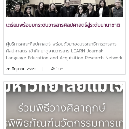
หมายอย่างต่อเนื่อง อาทิ กิจกรรม Open House การออกเยี่ยม
International กล่าวถึงวิสัยทัศน์และความสำคัญของความร่วม
โรงเรียน การสำรวจและวิเคราะห์ช่องทางการรับรู้ของนักเรียนที่
มือระหว่างภาคการศึกษาและภาคธุรกิจในการพัฒนากำลังคน
สนใจเข้าศึกษาต่อ การจัดค่าย “สาดศิลป์” เพื่อเปิดโอกาสให้
คุณภาพรองรับอุตสาหกรรมบริการในอนาคตในโอกาสนี้
นักเรียนได้เรียนรู้ประสบการณ์จริงในคณะ การมอบทุนการศึกษา
อ.ดร.ศรัณย์ จันทร์ทะเล คณบดีคณะศิลปศาสตร์ มหาวิทยาลัยแม่
เตรียมพร้อมยกระดับวารสารศิลปศาสตร์สู่ระดับนานาชาติ
ให้กับนักเรียนในพื้นที่ ตลอดจนการสร้างเครือข่ายความร่วมมือ
โจ้ ได้กล่าวถึงบทบาทของมหาวิทยาลัยในการผลิตบัณฑิตที่มี
ผ่านการลงนามบันทึกข้อตกลง (MOU) กับสถานศึกษา และการ
ความรู้ ความสามารถ และทักษะที่สอดคล้องกับความต้องการ
สื่อสารสร้างความสัมพันธ์กับผู้สมัครตั้งแต่รอบการรับสมัครแรก
ของตลาดแรงงาน พร้อมทั้งแสดงความยินดีต่อการสร้างเครือ
ผู้บริหารคณะศิลปศาสตร์ พร้อมด้วยกองบรรณาธิการวารสาร
การศึกษาดูงานในครั้งนี้นับเป็นโอกาสอันดีในการแลกเปลี่ยนองค์
ข่ายความร่วมมือกับองค์กรชั้นนำระดับโลกพิธีลงนามบันทึกความ
ศิลปศาสตร์ เข้าศึกษาดูงานวารสาร LEARN Journal:
ความรู้และประสบการณ์การบริหารจัดการระหว่างสองสถาบัน อัน
เข้าใจครั้งนี้ดำเนินการโดยผู้แทนจากมหาวิทยาลัยแม่โจ้ และ
Language Education and Acquisition Research Network
จะนำไปสู่การพัฒนาคุณภาพการศึกษา การวิจัย การบริการ
Marriott International Thailand โดยมีผู้บริหารจากทั้งสอง
is published biannually วารสารของสถาบันภาษา
26 มิถุนายน 2569 |
1375
วิชาการ และการสื่อสารองค์กรให้มีประสิทธิภาพยิ่งขึ้น ตลอดจน
องค์กรร่วมเป็นสักขีพยาน ก่อนร่วมบันทึกภาพหมู่เพื่อเป็นที่ระลึก
มหาวิทยาลัยธรรมศาสตร์ ซึ่งได้รับการจัดอันดับอยู่ที่ Percentile
เสริมสร้างเครือข่ายความร่วมมือทางวิชาการเพื่อประโยชน์ต่อการ
และรับประทานอาหารกลางวันร่วมกันในบรรยากาศแห่งมิตรภาพ
ที่ 85 (Quartile 1) ในสาขา Language and Linguistics ใน
พัฒนาสังคมในอนาคต
และความร่วมมือความร่วมมือในครั้งนี้นับเป็นอีกก้าวสำคัญของ
ฐานข้อมูล Scopus และ Citescore 2.9 (ประจำปี 2025) สำนัก
มหาวิทยาลัยแม่โจ้ในการขยายเครือข่ายความร่วมมือกับภาค
มหาวิทยาลัยธรรมศาสตร์ โดยได้รับการต้อนรับพร้อมบรรยาย
อุตสาหกรรมระดับนานาชาติ เพื่อยกระดับคุณภาพการศึกษา ส่ง
พิเศษจาก รองศาสตราจารย์ ดร.ศุภกรณ์ ภู่เจริญศิลป์ ผู้อำนวย
เสริมการพัฒนาทักษะวิชาชีพ และเพิ่มโอกาสในการฝึกงานและ
การสถาบันภาษา
การมีงานทำของนักศึกษา อันจะนำไปสู่การผลิตบัณฑิตที่มี
ศักยภาพและสามารถแข่งขันได้ในระดับสากลต่อไป