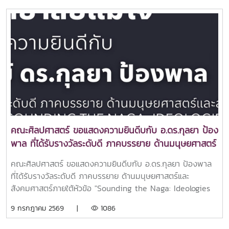
พร้อมให้นักศึกษาก่อนออกปฏิบัติงานสหกิจศึกษาในสถาน
ประกอบการจริงกิจกรรมในครั้งนี้ได้รับเกียรติจากศิษย์เก่า
หลักสูตรภาษาอังกฤษ รุ่นรหัส 65 จำนวน 5 คน ซึ่งเคยผ่าน
ประสบการณ์การปฏิบัติงานสหกิจศึกษาในสถานประกอบการ
หลากหลายประเภท มาร่วมถ่ายทอดประสบการณ์ แลกเปลี่ยนมุม
มอง และให้คำแนะนำเกี่ยวกับการเตรียมความพร้อมสู่โลกแห่งการ
ทำงาน โดยเน้นประเด็นด้านวัฒนธรรมองค์กรในสายงานบริการ
และสายงานที่เกี่ยวข้องกับการปฏิบัติสหกิจศึกษา ตลอดจน
มารยาทในการทำงาน การปรับตัว และการวางตัวอย่างเหมาะ
สมในสถานประกอบการ เพื่อให้นักศึกษาสามารถนำความรู้และ
ประสบการณ์ไปประยุกต์ใช้ได้อย่างมีประสิทธิภาพวิทยากรประกอบ
คณะศิลปศาสตร์ ขอแสดงความยินดีบกับ อ.ดร.กุลยา ป้อง
ด้วย นายณัฐกร นันตากาศ ตัวแทนกลุ่มสถานศึกษา (โรงเรียน
พาล ที่ได้รับรางวัลระดับดี ภาคบรรยาย ด้านมนุษยศาสตร์
มงฟอร์ตวิทยาลัย จังหวัดเชียงใหม่) นางสาวอรณิชา สุขป้อม
และสังคมศาสตร์ภายใต้หัวข้อ "Sounding the Naga:
ตัวแทนกลุ่มหน่วยงานเอกชน (โรงเรียน New Stamford จังหวัด
คณะศิลปศาสตร์ ขอแสดงความยินดีบกับ อ.ดร.กุลยา ป้องพาล
Ideologies in Thai Naga Soundtracks (ฟังเสียง
เชียงใหม่) นายต่อตระกูล วงศ์วรทัญญู ตัวแทนกลุ่มสายการบิน
ที่ได้รับรางวัลระดับดี ภาคบรรยาย ด้านมนุษยศาสตร์และ
พญานาค: อุดมการณ์ในเพลงประกอบสื่อพญานาคไทย)"
(สายการบินไทย ไลอ้อน แอร์ สถานีเชียงใหม่) นายพชร จันทวงค์
สังคมศาสตร์ภายใต้หัวข้อ "Sounding the Naga: Ideologies
ตัวแทนกลุ่มโรงเรียนสอนทำอาหาร (The Best Thai Cooking
in Thai Naga Soundtracks (ฟังเสียงพญานาค: อุดมการณ์ใน
9 กรกฎาคม 2569 |
1086
Course จังหวัดเชียงใหม่) และนายสืบสกุล สังห้อ ตัวแทนกลุ่ม
เพลงประกอบสื่อพญานาคไทย)" ในการประชุมระดับชาติ
โรงแรม (Phi Phi Holiday Resort จังหวัดกระบี่)ภายหลังการ
มหาวิทยาลัยทักษิณ จังหวัดสงขลา ครั้งที่ 37 ประจำปี 2569