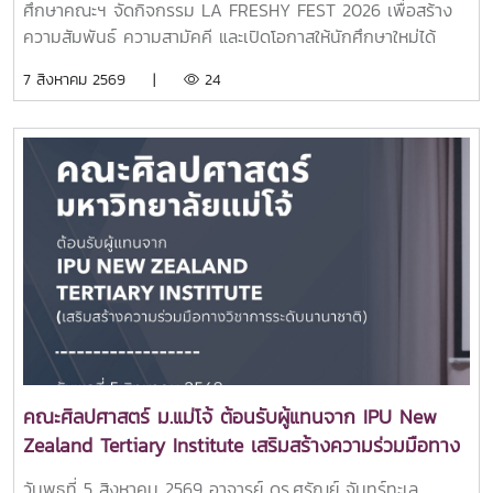
เตรียมความพร้อมในการวางแผนศึกษาต่อและค้นหาเส้นทางการ
ศึกษาคณะฯ จัดกิจกรรม LA FRESHY FEST 2026 เพื่อสร้าง
เรียนที่เหมาะสมกับตนเอง.
ความสัมพันธ์ ความสามัคคี และเปิดโอกาสให้นักศึกษาใหม่ได้
แสดงศักยภาพ ความสามารถ และความคิดสร้างสรรค์ ผ่านการ
7 สิงหาคม 2569 |
24
แสดงจากตัวแทนนักศึกษาชั้นปีที่ 1 ของแต่ละสาขาวิชา ท่ามกลาง
บรรยากาศแห่งความสนุกสนานและเป็นกันเอง ณ อาคารแผ่พืชน์
มหาวิทยาลัยแม่โจ้โอกาสนี้ได้รับเกียรติจาก อาจารย์ ดร.ศรัณย์
จันทร์ทะเล คณบดีคณะศิลปศาสตร์ เป็นประธานในพิธีเปิด
กิจกรรม พร้อมกล่าวต้อนรับและให้โอวาทแก่นักศึกษาใหม่ เพื่อ
สร้างขวัญกำลังใจในการเริ่มต้นชีวิตในรั้วมหาวิทยาลัย และส่ง
เสริมการมีส่วนร่วมในกิจกรรมของคณะกิจกรรมดังกล่าวสะท้อน
ถึงความมุ่งมั่นของคณะศิลปศาสตร์ในการส่งเสริมการพัฒนา
นักศึกษาให้มีทั้งความรู้ ความสามารถ ทักษะการทำงานร่วมกับผู้
อื่น และความภาคภูมิใจในการเป็นส่วนหนึ่งของครอบครัว
ศิลปศาสตร์ มหาวิทยาลัยแม่โจ้ ผ่านกิจกรรมสร้างสรรค์ที่ช่วย
เสริมสร้างความผูกพันระหว่างรุ่นพี่และรุ่นน้องอย่างอบอุ่นและ
ประทับใจ.ขอบคุณภาพบรรยากาศจากน้องๆ ทีมสโมสรนักศึกษา
คณะศิลปศาสตร์ ม.แม่โจ้ ต้อนรับผู้แทนจาก IPU New
ศิลปศาสตร์ แม่โจ้
Zealand Tertiary Institute เสริมสร้างความร่วมมือทาง
วิชาการระดับนานาชาติ
วันพุธที่ 5 สิงหาคม 2569 อาจารย์ ดร.ศรัณย์ จันทร์ทะเล