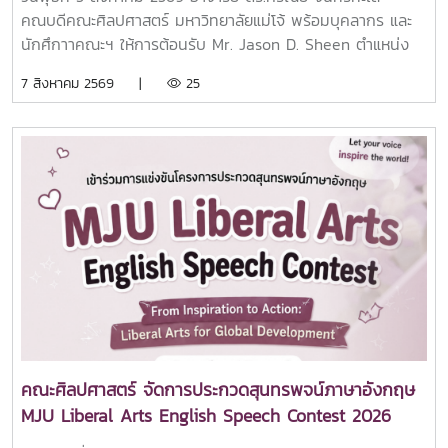
คณบดีคณะศิลปศาสตร์ มหาวิทยาลัยแม่โจ้ พร้อมบุคลากร และ
นักศึกาาคณะฯ ให้การต้อนรับ Mr. Jason D. Sheen ตำแหน่ง
Marketing Director จาก IPU New Zealand Tertiary
7 สิงหาคม 2569 |
25
Institute ประเทศนิวซีแลนด์ ณ ห้อง 404 อาคารประเสริฐ ณ
นคร คณะศิลปศาสตร์ มหาวิทยาลัยแม่โจ้การเยือนในครั้งนี้คุณ
Mr. Jason D. Sheen ได้ร่วมแลกเปลี่ยนและแนะนำข้อมูลด้านการ
ศึกษาที่ IPU New Zealand Tertiary Institute ให้กับนักศึกษา
คณะฯ พร้อมทั้งได้ร่วมการลงนามความร่วมมือ MOU กับทาง
มหาวิทยาลัยแม่โจ้ โดยคณะศิลปศาสตร์ร่วมเป็นพยานในการลง
นามครั้งนี้คณะศิลปศาสตร์ มหาวิทยาลัยแม่โจ้ มุ่งมั่นในการขยาย
เครือข่ายความร่วมมือกับสถาบันการศึกษาชั้นนำจากต่างประเทศ
เพื่อเปิดโอกาสให้นักศึกษาและบุคลากรได้พัฒนาศักยภาพด้าน
วิชาการ ภาษา และทักษะความเป็นพลเมืองโลก พร้อมยกระดับ
คุณภาพการศึกษาให้สอดคล้องกับบริบทสากลอย่างยั่งยืน
คณะศิลปศาสตร์ จัดการประกวดสุนทรพจน์ภาษาอังกฤษ
MJU Liberal Arts English Speech Contest 2026