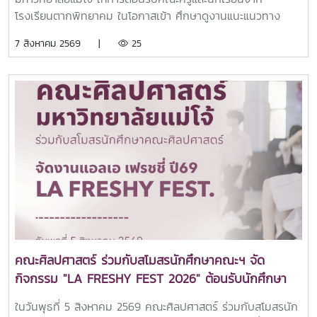
โรงเรียนตากพิทยาคม ในโอกาสเข้า ศึกษาดูงานแนะแนวทาง
ศึกษาต่อและเยี่ยมชมการจัดการเรียนการสอนของคณะ
7 สิงหาคม 2569 |
25
ศิลปศาสตร์ เพื่อเปิดโลกทัศน์และสร้างแรงบันดาลใจในการศึกษา
ต่อระดับอุดมศึกษา ณ คณะศิลปศาสตร์ มหาวิทยาลัยแม่โจ้ในการ
นี้ ผู้ช่วยศาสตราจารย์ ดร.ปารดา เดชะประทุมวัน รองคณบดี
คณะศิลปศาสตร์ ให้เกียรติเป็นประธานกล่าวต้อนรับ พร้อมนำทีม
คณาจารย์ทุกหลักสูตรฯ เข้าแนะนำข้อมูลเกี่ยวกับแนวทางการ
เรียนการสอน และโอกาสในการประกอบอาชีพของแต่ละหลักสูตร
พร้อมทั้งยังเข้าร่วมเยี่ยมชมศูนย์นวัตกรรมการสื่อสารและการ
ออกแบบสื่อสร้างสรรค์ คณะศิลปศาสตร์ มหาวิทยาลัยแม่โจ้ทั้งนี้
คณะศิลปศาสตร์ได้แนะนำหลักสูตรระดับปริญญาตรีทั้ง 6
หลักสูตร ได้แก่สาขาวิชานิเทศศาสตร์บูรณาการสาขาวิชาภาษา
อังกฤษสาขาวิชานวัตกรรมสังคมสาขาวิชาภาษาไทยสำหรับชาว
ต่างประเทศสาขาวิชาภาษาจีนเพื่อการสื่อสาร (หลักสูตรใหม่)สาขา
วิชาวิทยาศาสตร์การกีฬาและการออกกำลังกาย (หลักสูตร
คณะศิลปศาสตร์ ร่วมกับสโมสรนักศึกษาคณะฯ จัด
ใหม่)บรรยากาศการศึกษาดูงานเป็นไปอย่างอบอุ่นและเป็นกันเอง
กิจกรรม "LA FRESHY FEST 2026" ต้อนรับนักศึกษา
นักเรียนได้ร่วมรับฟังข้อมูลหลักสูตร แลกเปลี่ยนประสบการณ์กับ
ใหม่อย่างอบอุ่น
คณาจารย์ และเยี่ยมชมสิ่งอำนวยความสะดวกของคณะ เพื่อ
ในวันพุธที่ 5 สิงหาคม 2569 คณะศิลปศาสตร์ ร่วมกับสโมสรนัก