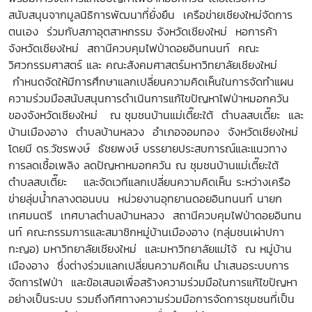
สนับสนุนจากมูลนิธิการพัฒนาที่ยั่งยืน เครือข่ายเชียงใหม่จัดการ
ตนเอง ร่วมกับสภาอุตสาหกรรม จังหวัดเชียงใหม่ หอการค้า
จังหวัดเชียงใหม่ สถานีควบคุมไฟป่าดอยอินทนนท์ คณะ
วิศวกรรมศาสตร์ และ คณะสังคมศาสตร์มหาวิทยาลัยเชียงใหม่
กำหนดจัดให้มีการศึกษาแลกเปลี่ยนความคิดเห็นในการจัดทำแผน
ความร่วมมือสนับสนุนการดำเนินการแก้ไขปัญหาไฟป่าหมอกควัน
ของจังหวัดเชียงใหม่ ณ ชุมชนบ้านแม่เตี๊ยะใต้ ตำบลสบเตี๊ยะ และ
บ้านเมืองอาง ตำบลบ้านหลวง อำเภอจอมทอง จังหวัดเชียงใหม่
โดยมี ดร.วัชรพงษ์ ธัชยพงษ์ บรรยายประสบการณ์และแนวทาง
การลดเชื้อเพลิง ลดปัญหาหมอกควัน ณ ชุมชนบ้านแม่เตี๊ยะใต้
ตำบลสบเตี๊ยะ และจัดเวทีแลกเปลี่ยนความคิดเห็น ระหว่างเครือ
ข่ายลุ่มน้ำกลางตอนบน หน่วยงานอุทยานดอยอินทนนท์ นายก
เทศมนตรี เทศบาลตำบลบ้านหลวง สถานีควบคุมไฟป่าดอยอินทน
นท์ คณะกรรมการและสมาชิกหมู่บ้านเมืองอาง (กลุ่มชนเผ่าปกา
กะญอ) มหาวิทยาลัยเชียงใหม่ และมหาวิทยาลัยแม่โจ้ ณ หมู่บ้าน
เมืองอาง ซึ่งต่างร่วมแลกเปลี่ยนความคิดเห็น นำเสนอระบบการ
จัดการไฟป่า และข้อเสนอเพื่อสร้างความร่วมมือในการแก้ไขปัญหา
อย่างเป็นระบบ รวมถึงทิศทางความร่วมมือการจัดการชุมชนที่เป็น