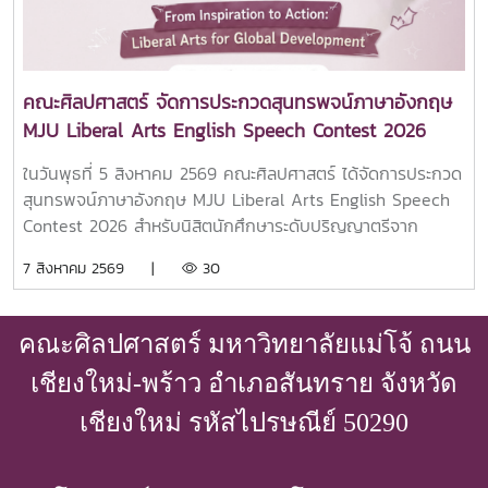
วิชาการ ภาษา และทักษะความเป็นพลเมืองโลก พร้อมยกระดับ
คุณภาพการศึกษาให้สอดคล้องกับบริบทสากลอย่างยั่งยืน
คณะศิลปศาสตร์ จัดการประกวดสุนทรพจน์ภาษาอังกฤษ
MJU Liberal Arts English Speech Contest 2026
ในวันพุธที่ 5 สิงหาคม 2569 คณะศิลปศาสตร์ ได้จัดการประกวด
สุนทรพจน์ภาษาอังกฤษ MJU Liberal Arts English Speech
Contest 2026 สำหรับนิสิตนักศึกษาระดับปริญญาตรีจาก
มหาวิทยาลัยทั่วประเทศ ภายใต้หัวข้อ “From Inspiration to
7 สิงหาคม 2569 |
30
Action: Liberal Arts for Global Development” หรือ “จาก
แรงบันดาลใจสู่การลงมือทำ: ศิลปศาสตร์เพื่อการพัฒนาระดับ
โลก”คณะฯ ขอขอบคุณผู้เข้าแข่งขันทั้ง 13 คน จาก 8
คณะศิลปศาสตร์ มหาวิทยาลัยแม่โจ้ ถนน
มหาวิทยาลัย ที่ร่วมถ่ายทอดแนวคิดอันสร้างสรรค์ ความมุ่งมั่น
และการกล่าวสุนทรพจน์อันน่าประทับใจ นอกจากนี้ ขอแสดง
เชียงใหม่-พร้าว อำเภอสันทราย จังหวัด
ความขอบคุณอย่างจริงใจต่อคณะกรรมการผู้ทรงคุณวุฒิ
เชียงใหม่ รหัสไปรษณีย์ 50290
คณาจารย์ ผู้เข้าร่วมงาน และทุกท่านที่มีส่วนร่วมทำให้กิจกรรมใน
ครั้งนี้ประสบความสำเร็จอย่างงดงามขอแสดงความยินดีกับผู้เข้า
แข่งขันทุกคนสำหรับความทุ่มเทและการแสดงศักยภาพอันโดด