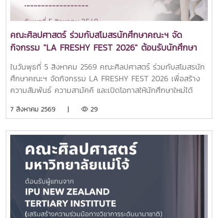
อังกฤษสาขาวิชานวัตกรรมสังคมสาขาวิชาภาษาไทยสำหรับชาว
ต่างประเทศสาขาวิชาภาษาจีนเพื่อการสื่อสาร (หลักสูตรใหม่)สาขา
วิชาวิทยาศาสตร์การกีฬาและการออกกำลังกาย (หลักสูตร
คณะศิลปศาสตร์ ร่วมกับสโมสรนักศึกษาคณะฯ จัด
ใหม่)บรรยากาศการศึกษาดูงานเป็นไปอย่างอบอุ่นและเป็นกันเอง
กิจกรรม "LA FRESHY FEST 2026" ต้อนรับนักศึกษา
นักเรียนได้ร่วมรับฟังข้อมูลหลักสูตร แลกเปลี่ยนประสบการณ์กับ
ใหม่อย่างอบอุ่น
คณาจารย์ และเยี่ยมชมสิ่งอำนวยความสะดวกของคณะ เพื่อ
ในวันพุธที่ 5 สิงหาคม 2569 คณะศิลปศาสตร์ ร่วมกับสโมสรนัก
เตรียมความพร้อมในการวางแผนศึกษาต่อและค้นหาเส้นทางการ
ศึกษาคณะฯ จัดกิจกรรม LA FRESHY FEST 2026 เพื่อสร้าง
เรียนที่เหมาะสมกับตนเอง.
ความสัมพันธ์ ความสามัคคี และเปิดโอกาสให้นักศึกษาใหม่ได้
แสดงศักยภาพ ความสามารถ และความคิดสร้างสรรค์ ผ่านการ
7 สิงหาคม 2569 |
29
แสดงจากตัวแทนนักศึกษาชั้นปีที่ 1 ของแต่ละสาขาวิชา ท่ามกลาง
บรรยากาศแห่งความสนุกสนานและเป็นกันเอง ณ อาคารแผ่พืชน์
มหาวิทยาลัยแม่โจ้โอกาสนี้ได้รับเกียรติจาก อาจารย์ ดร.ศรัณย์
จันทร์ทะเล คณบดีคณะศิลปศาสตร์ เป็นประธานในพิธีเปิด
กิจกรรม พร้อมกล่าวต้อนรับและให้โอวาทแก่นักศึกษาใหม่ เพื่อ
สร้างขวัญกำลังใจในการเริ่มต้นชีวิตในรั้วมหาวิทยาลัย และส่ง
เสริมการมีส่วนร่วมในกิจกรรมของคณะกิจกรรมดังกล่าวสะท้อน
ถึงความมุ่งมั่นของคณะศิลปศาสตร์ในการส่งเสริมการพัฒนา
นักศึกษาให้มีทั้งความรู้ ความสามารถ ทักษะการทำงานร่วมกับผู้