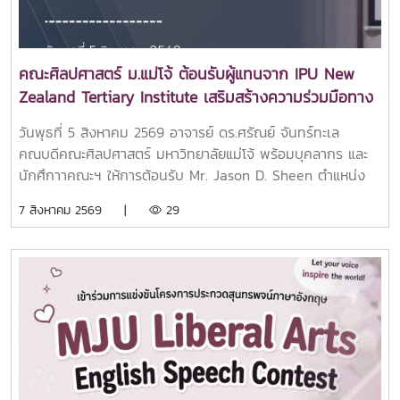
อื่น และความภาคภูมิใจในการเป็นส่วนหนึ่งของครอบครัว
ศิลปศาสตร์ มหาวิทยาลัยแม่โจ้ ผ่านกิจกรรมสร้างสรรค์ที่ช่วย
เสริมสร้างความผูกพันระหว่างรุ่นพี่และรุ่นน้องอย่างอบอุ่นและ
ประทับใจ.ขอบคุณภาพบรรยากาศจากน้องๆ ทีมสโมสรนักศึกษา
คณะศิลปศาสตร์ ม.แม่โจ้ ต้อนรับผู้แทนจาก IPU New
ศิลปศาสตร์ แม่โจ้
Zealand Tertiary Institute เสริมสร้างความร่วมมือทาง
วิชาการระดับนานาชาติ
วันพุธที่ 5 สิงหาคม 2569 อาจารย์ ดร.ศรัณย์ จันทร์ทะเล
คณบดีคณะศิลปศาสตร์ มหาวิทยาลัยแม่โจ้ พร้อมบุคลากร และ
นักศึกาาคณะฯ ให้การต้อนรับ Mr. Jason D. Sheen ตำแหน่ง
Marketing Director จาก IPU New Zealand Tertiary
7 สิงหาคม 2569 |
29
Institute ประเทศนิวซีแลนด์ ณ ห้อง 404 อาคารประเสริฐ ณ
นคร คณะศิลปศาสตร์ มหาวิทยาลัยแม่โจ้การเยือนในครั้งนี้คุณ
Mr. Jason D. Sheen ได้ร่วมแลกเปลี่ยนและแนะนำข้อมูลด้านการ
ศึกษาที่ IPU New Zealand Tertiary Institute ให้กับนักศึกษา
คณะฯ พร้อมทั้งได้ร่วมการลงนามความร่วมมือ MOU กับทาง
มหาวิทยาลัยแม่โจ้ โดยคณะศิลปศาสตร์ร่วมเป็นพยานในการลง
นามครั้งนี้คณะศิลปศาสตร์ มหาวิทยาลัยแม่โจ้ มุ่งมั่นในการขยาย
เครือข่ายความร่วมมือกับสถาบันการศึกษาชั้นนำจากต่างประเทศ
เพื่อเปิดโอกาสให้นักศึกษาและบุคลากรได้พัฒนาศักยภาพด้าน