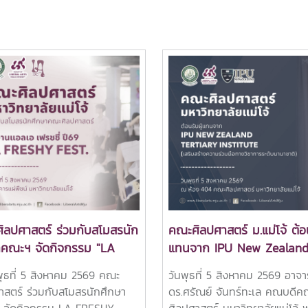
ิลปศาสตร์ ร่วมกับสโมสรนัก
คณะศิลปศาสตร์ ม.แม่โจ้ ต้อน
าคณะฯ จัดกิจกรรม "LA
แทนจาก IPU New Zealan
HY FEST 2026" ต้อนรับ
Tertiary Institute เสริมสร้า
พุธที่ 5 สิงหาคม 2569 คณะ
วันพุธที่ 5 สิงหาคม 2569 อาจา
กษาใหม่อย่างอบอุ่น
ความร่วมมือทางวิชาการระดั
าสตร์ ร่วมกับสโมสรนักศึกษา
ดร.ศรัณย์ จันทร์ทะเล คณบดีค
นานาชาติ