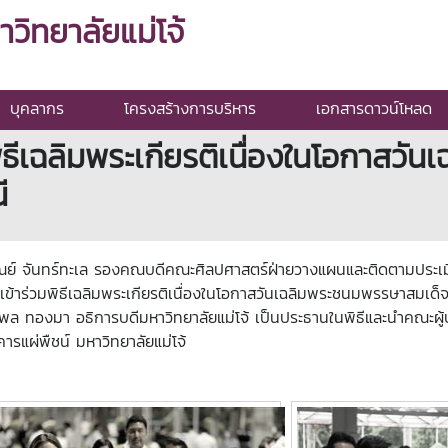
ิทยาลัยแม่โจ้
บุคลากร
โครงสร้างการบริหาร
เอกสารดาวน์โหลด
ิธีเฉลิมพระเกียรติเนื่องในโอกาสว
ี
ัณย์ จันทร์ทะเล รองคณบดีคณะศิลปศาสตร์ฝ่ายวางแผนและติดตามประเ
 เข้าร่วมพิธีเฉลิมพระเกียรติเนื่องในโอกาสวันเฉลิมพระชนมพรรษาสมเ
ีระพล ทองมา
อธิการบดีมหาวิทยาลัยแม่โจ้ เป็นประธานในพิธีและนำคณะผู
ผ่พืชน์ มหาวิทยาลัยแม่โจ้