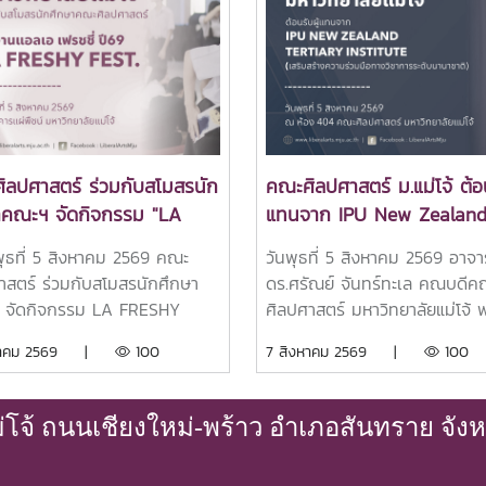
ิลปศาสตร์ ร่วมกับสโมสรนัก
คณะศิลปศาสตร์ ม.แม่โจ้ ต้อน
าคณะฯ จัดกิจกรรม "LA
แทนจาก IPU New Zealan
HY FEST 2026" ต้อนรับ
Tertiary Institute เสริมสร้า
พุธที่ 5 สิงหาคม 2569 คณะ
วันพุธที่ 5 สิงหาคม 2569 อาจา
กษาใหม่อย่างอบอุ่น
ความร่วมมือทางวิชาการระดั
าสตร์ ร่วมกับสโมสรนักศึกษา
ดร.ศรัณย์ จันทร์ทะเล คณบดีค
นานาชาติ
 จัดกิจกรรม LA FRESHY
ศิลปศาสตร์ มหาวิทยาลัยแม่โจ้ 
2026 เพื่อสร้างความสัมพันธ์
บุคลากร และนักศึกาาคณะฯ ให้
งหาคม 2569 |
100
7 สิงหาคม 2569 |
100
ามัคคี และเปิดโอกาสให้
ต้อนรับ Mr. Jason D. Sheen
กษาใหม่ได้แสดงศักยภาพ ความ
ตำแหน่ง Marketing Director
ถ และความคิดสร้างสรรค์ ผ่าน
IPU New Zealand Tertiary
จ้ ถนนเชียงใหม่-พร้าว อำเภอสันทราย จังหว
ดงจากตัวแทนนักศึกษาชั้นปีที่ 1
Institute ประเทศนิวซีแลนด์ ณ
่ละสาขาวิชา ท่ามกลาง
404 อาคารประเสริฐ ณ นคร 