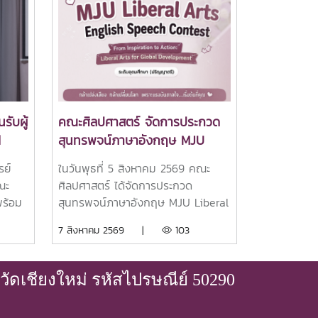
รับผู้
คณะศิลปศาสตร์ จัดการประกวด
d
สุนทรพจน์ภาษาอังกฤษ MJU
ง
Liberal Arts English Speech
รย์
ในวันพุธที่ 5 สิงหาคม 2569 คณะ
บ
Contest 2026
ณะ
ศิลปศาสตร์ ได้จัดการประกวด
พร้อม
สุนทรพจน์ภาษาอังกฤษ MJU Liberal
การ
Arts English Speech Contest
7 สิงหาคม 2569 |
103
2026 สำหรับนิสิตนักศึกษาระดับ
 จาก
ปริญญาตรีจากมหาวิทยาลัยทั่วประเทศ
ภายใต้หัวข้อ “From Inspiration to
ัดเชียงใหม่ รหัสไปรษณีย์ 50290
 ห้อง
Action: Liberal Arts for Global
คณะ
Development” หรือ “จากแรงบันดาล