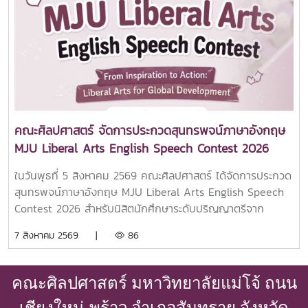
มหาวิทยาลัยแม่โจ้ โดยคณะศิลปศาสตร์ร่วมเป็นพยานในการลง
นามครั้งนี้คณะศิลปศาสตร์ มหาวิทยาลัยแม่โจ้ มุ่งมั่นในการขยาย
เครือข่ายความร่วมมือกับสถาบันการศึกษาชั้นนำจากต่างประเทศ
เพื่อเปิดโอกาสให้นักศึกษาและบุคลากรได้พัฒนาศักยภาพด้าน
วิชาการ ภาษา และทักษะความเป็นพลเมืองโลก พร้อมยกระดับ
คุณภาพการศึกษาให้สอดคล้องกับบริบทสากลอย่างยั่งยืน
คณะศิลปศาสตร์ จัดการประกวดสุนทรพจน์ภาษาอังกฤษ
MJU Liberal Arts English Speech Contest 2026
ในวันพุธที่ 5 สิงหาคม 2569 คณะศิลปศาสตร์ ได้จัดการประกวด
สุนทรพจน์ภาษาอังกฤษ MJU Liberal Arts English Speech
Contest 2026 สำหรับนิสิตนักศึกษาระดับปริญญาตรีจาก
มหาวิทยาลัยทั่วประเทศ ภายใต้หัวข้อ “From Inspiration to
7 สิงหาคม 2569 |
86
Action: Liberal Arts for Global Development” หรือ “จาก
แรงบันดาลใจสู่การลงมือทำ: ศิลปศาสตร์เพื่อการพัฒนาระดับ
โลก”คณะฯ ขอขอบคุณผู้เข้าแข่งขันทั้ง 13 คน จาก 8
คณะศิลปศาสตร์ มหาวิทยาลัยแม่โจ้ ถนน
มหาวิทยาลัย ที่ร่วมถ่ายทอดแนวคิดอันสร้างสรรค์ ความมุ่งมั่น
และการกล่าวสุนทรพจน์อันน่าประทับใจ นอกจากนี้ ขอแสดง