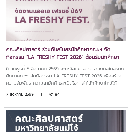
พร้อมทั้งยังเข้าร่วมเยี่ยมชมศูนย์นวัตกรรมการสื่อสารและการ
ออกแบบสื่อสร้างสรรค์ คณะศิลปศาสตร์ มหาวิทยาลัยแม่โจ้ทั้งนี้
คณะศิลปศาสตร์ได้แนะนำหลักสูตรระดับปริญญาตรีทั้ง 6
หลักสูตร ได้แก่สาขาวิชานิเทศศาสตร์บูรณาการสาขาวิชาภาษา
อังกฤษสาขาวิชานวัตกรรมสังคมสาขาวิชาภาษาไทยสำหรับชาว
ต่างประเทศสาขาวิชาภาษาจีนเพื่อการสื่อสาร (หลักสูตรใหม่)สาขา
วิชาวิทยาศาสตร์การกีฬาและการออกกำลังกาย (หลักสูตร
คณะศิลปศาสตร์ ร่วมกับสโมสรนักศึกษาคณะฯ จัด
ใหม่)บรรยากาศการศึกษาดูงานเป็นไปอย่างอบอุ่นและเป็นกันเอง
กิจกรรม "LA FRESHY FEST 2026" ต้อนรับนักศึกษา
นักเรียนได้ร่วมรับฟังข้อมูลหลักสูตร แลกเปลี่ยนประสบการณ์กับ
ใหม่อย่างอบอุ่น
คณาจารย์ และเยี่ยมชมสิ่งอำนวยความสะดวกของคณะ เพื่อ
ในวันพุธที่ 5 สิงหาคม 2569 คณะศิลปศาสตร์ ร่วมกับสโมสรนัก
เตรียมความพร้อมในการวางแผนศึกษาต่อและค้นหาเส้นทางการ
ศึกษาคณะฯ จัดกิจกรรม LA FRESHY FEST 2026 เพื่อสร้าง
เรียนที่เหมาะสมกับตนเอง.
ความสัมพันธ์ ความสามัคคี และเปิดโอกาสให้นักศึกษาใหม่ได้
แสดงศักยภาพ ความสามารถ และความคิดสร้างสรรค์ ผ่านการ
7 สิงหาคม 2569 |
84
แสดงจากตัวแทนนักศึกษาชั้นปีที่ 1 ของแต่ละสาขาวิชา ท่ามกลาง
บรรยากาศแห่งความสนุกสนานและเป็นกันเอง ณ อาคารแผ่พืชน์
มหาวิทยาลัยแม่โจ้โอกาสนี้ได้รับเกียรติจาก อาจารย์ ดร.ศรัณย์
จันทร์ทะเล คณบดีคณะศิลปศาสตร์ เป็นประธานในพิธีเปิด
กิจกรรม พร้อมกล่าวต้อนรับและให้โอวาทแก่นักศึกษาใหม่ เพื่อ