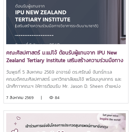
สร้างขวัญกำลังใจในการเริ่มต้นชีวิตในรั้วมหาวิทยาลัย และส่ง
เสริมการมีส่วนร่วมในกิจกรรมของคณะกิจกรรมดังกล่าวสะท้อน
ถึงความมุ่งมั่นของคณะศิลปศาสตร์ในการส่งเสริมการพัฒนา
นักศึกษาให้มีทั้งความรู้ ความสามารถ ทักษะการทำงานร่วมกับผู้
อื่น และความภาคภูมิใจในการเป็นส่วนหนึ่งของครอบครัว
ศิลปศาสตร์ มหาวิทยาลัยแม่โจ้ ผ่านกิจกรรมสร้างสรรค์ที่ช่วย
เสริมสร้างความผูกพันระหว่างรุ่นพี่และรุ่นน้องอย่างอบอุ่นและ
ประทับใจ.ขอบคุณภาพบรรยากาศจากน้องๆ ทีมสโมสรนักศึกษา
คณะศิลปศาสตร์ ม.แม่โจ้ ต้อนรับผู้แทนจาก IPU New
ศิลปศาสตร์ แม่โจ้
Zealand Tertiary Institute เสริมสร้างความร่วมมือทาง
วิชาการระดับนานาชาติ
วันพุธที่ 5 สิงหาคม 2569 อาจารย์ ดร.ศรัณย์ จันทร์ทะเล
คณบดีคณะศิลปศาสตร์ มหาวิทยาลัยแม่โจ้ พร้อมบุคลากร และ
นักศึกาาคณะฯ ให้การต้อนรับ Mr. Jason D. Sheen ตำแหน่ง
Marketing Director จาก IPU New Zealand Tertiary
7 สิงหาคม 2569 |
84
Institute ประเทศนิวซีแลนด์ ณ ห้อง 404 อาคารประเสริฐ ณ
นคร คณะศิลปศาสตร์ มหาวิทยาลัยแม่โจ้การเยือนในครั้งนี้คุณ
Mr. Jason D. Sheen ได้ร่วมแลกเปลี่ยนและแนะนำข้อมูลด้านการ
ศึกษาที่ IPU New Zealand Tertiary Institute ให้กับนักศึกษา
คณะฯ พร้อมทั้งได้ร่วมการลงนามความร่วมมือ MOU กับทาง