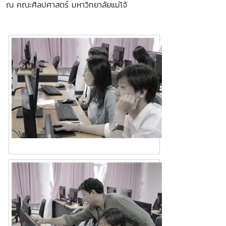
ณ คณะศิลปศาสตร์ มหาวิทยาลัยแม่โจ้