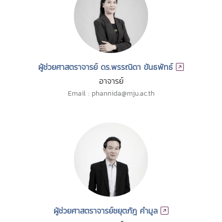
ผู้ช่วยศาสตราจารย์ ดร.พรรณิดา ขันธพัทธ์
อาจารย์
Email : phannida@mju.ac.th
ผู้ช่วยศาสตราจารย์ชยุตภัฎ คำมูล