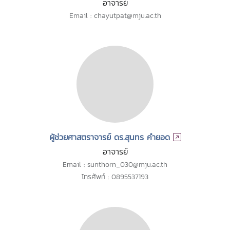
อาจารย์
Email : chayutpat@mju.ac.th
ผู้ช่วยศาสตราจารย์ ดร.สุนทร คำยอด
อาจารย์
Email : sunthorn_030@mju.ac.th
โทรศัพท์ : 0895537193