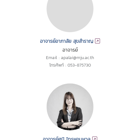
อาจารย์อาภาลัย สุขสำราญ
อาจารย์
Email : apalai@mju.ac.th
โทรศัพท์ : 053-875730
อาจารย์ศนิ ไทรหอมหวล