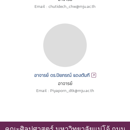
Email : chutidech_chw@mju.ac.th
อาจารย์ ดร.ปิยภรณ์ แดงตันกี
อาจารย์
Email : Piyaporn_dtk@mju.ac.th
คณะศิลปศาสตร์ มหาวิทยาลัยแม่โจ้ ถนน