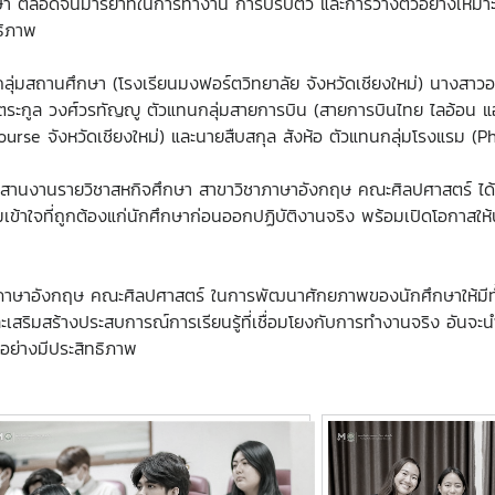
จศึกษา ตลอดจนมารยาทในการทำงาน การปรับตัว และการวางตัวอย่างเหม
ธิภาพ
่มสถานศึกษา (โรงเรียนมงฟอร์ตวิทยาลัย จังหวัดเชียงใหม่) นางสาว
ตระกูล วงศ์วรทัญญู ตัวแทนกลุ่มสายการบิน (สายการบินไทย ไลอ้อน แอ
e จังหวัดเชียงใหม่) และนายสืบสกุล สังห้อ ตัวแทนกลุ่มโรงแรม (Phi
านงานรายวิชาสหกิจศึกษา สาขาวิชาภาษาอังกฤษ คณะศิลปศาสตร์ ได้ชี้
ามเข้าใจที่ถูกต้องแก่นักศึกษาก่อนออกปฏิบัติงานจริง พร้อมเปิดโอกาสใ
รภาษาอังกฤษ คณะศิลปศาสตร์ ในการพัฒนาศักยภาพของนักศึกษาให้มีทั้
ริมสร้างประสบการณ์การเรียนรู้ที่เชื่อมโยงกับการทำงานจริง อันจะน
่างมีประสิทธิภาพ