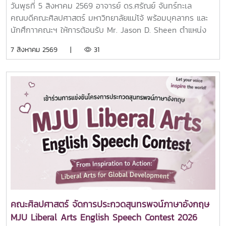
วันพุธที่ 5 สิงหาคม 2569 อาจารย์ ดร.ศรัณย์ จันทร์ทะเล
คณบดีคณะศิลปศาสตร์ มหาวิทยาลัยแม่โจ้ พร้อมบุคลากร และ
นักศึกาาคณะฯ ให้การต้อนรับ Mr. Jason D. Sheen ตำแหน่ง
Marketing Director จาก IPU New Zealand Tertiary
7 สิงหาคม 2569 |
31
Institute ประเทศนิวซีแลนด์ ณ ห้อง 404 อาคารประเสริฐ ณ
นคร คณะศิลปศาสตร์ มหาวิทยาลัยแม่โจ้การเยือนในครั้งนี้คุณ
Mr. Jason D. Sheen ได้ร่วมแลกเปลี่ยนและแนะนำข้อมูลด้านการ
ศึกษาที่ IPU New Zealand Tertiary Institute ให้กับนักศึกษา
คณะฯ พร้อมทั้งได้ร่วมการลงนามความร่วมมือ MOU กับทาง
มหาวิทยาลัยแม่โจ้ โดยคณะศิลปศาสตร์ร่วมเป็นพยานในการลง
นามครั้งนี้คณะศิลปศาสตร์ มหาวิทยาลัยแม่โจ้ มุ่งมั่นในการขยาย
เครือข่ายความร่วมมือกับสถาบันการศึกษาชั้นนำจากต่างประเทศ
เพื่อเปิดโอกาสให้นักศึกษาและบุคลากรได้พัฒนาศักยภาพด้าน
วิชาการ ภาษา และทักษะความเป็นพลเมืองโลก พร้อมยกระดับ
คุณภาพการศึกษาให้สอดคล้องกับบริบทสากลอย่างยั่งยืน
คณะศิลปศาสตร์ จัดการประกวดสุนทรพจน์ภาษาอังกฤษ
MJU Liberal Arts English Speech Contest 2026