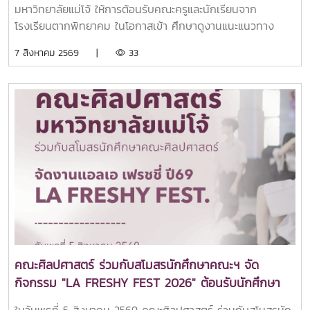
มหาวิทยาลัยแม่โจ้ ให้การต้อนรับคณะครูและนักเรียนจาก
โรงเรียนตากพิทยาคม ในโอกาสเข้า ศึกษาดูงานแนะแนวทาง
ศึกษาต่อและเยี่ยมชมการจัดการเรียนการสอนของคณะ
7 สิงหาคม 2569 |
33
ศิลปศาสตร์ เพื่อเปิดโลกทัศน์และสร้างแรงบันดาลใจในการศึกษา
ต่อระดับอุดมศึกษา ณ คณะศิลปศาสตร์ มหาวิทยาลัยแม่โจ้ในการ
นี้ ผู้ช่วยศาสตราจารย์ ดร.ปารดา เดชะประทุมวัน รองคณบดี
คณะศิลปศาสตร์ ให้เกียรติเป็นประธานกล่าวต้อนรับ พร้อมนำทีม
คณาจารย์ทุกหลักสูตรฯ เข้าแนะนำข้อมูลเกี่ยวกับแนวทางการ
เรียนการสอน และโอกาสในการประกอบอาชีพของแต่ละหลักสูตร
พร้อมทั้งยังเข้าร่วมเยี่ยมชมศูนย์นวัตกรรมการสื่อสารและการ
ออกแบบสื่อสร้างสรรค์ คณะศิลปศาสตร์ มหาวิทยาลัยแม่โจ้ทั้งนี้
คณะศิลปศาสตร์ได้แนะนำหลักสูตรระดับปริญญาตรีทั้ง 6
หลักสูตร ได้แก่สาขาวิชานิเทศศาสตร์บูรณาการสาขาวิชาภาษา
อังกฤษสาขาวิชานวัตกรรมสังคมสาขาวิชาภาษาไทยสำหรับชาว
ต่างประเทศสาขาวิชาภาษาจีนเพื่อการสื่อสาร (หลักสูตรใหม่)สาขา
วิชาวิทยาศาสตร์การกีฬาและการออกกำลังกาย (หลักสูตร
คณะศิลปศาสตร์ ร่วมกับสโมสรนักศึกษาคณะฯ จัด
ใหม่)บรรยากาศการศึกษาดูงานเป็นไปอย่างอบอุ่นและเป็นกันเอง
กิจกรรม "LA FRESHY FEST 2026" ต้อนรับนักศึกษา
นักเรียนได้ร่วมรับฟังข้อมูลหลักสูตร แลกเปลี่ยนประสบการณ์กับ
ใหม่อย่างอบอุ่น
คณาจารย์ และเยี่ยมชมสิ่งอำนวยความสะดวกของคณะ เพื่อ