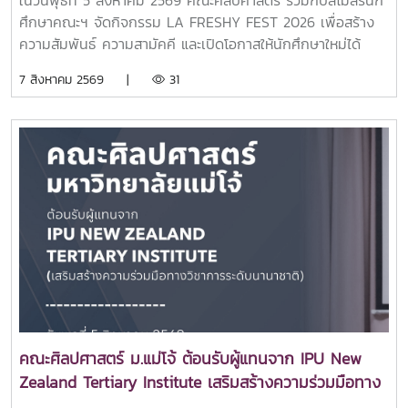
ในวันพุธที่ 5 สิงหาคม 2569 คณะศิลปศาสตร์ ร่วมกับสโมสรนัก
เตรียมความพร้อมในการวางแผนศึกษาต่อและค้นหาเส้นทางการ
ศึกษาคณะฯ จัดกิจกรรม LA FRESHY FEST 2026 เพื่อสร้าง
เรียนที่เหมาะสมกับตนเอง.
ความสัมพันธ์ ความสามัคคี และเปิดโอกาสให้นักศึกษาใหม่ได้
แสดงศักยภาพ ความสามารถ และความคิดสร้างสรรค์ ผ่านการ
7 สิงหาคม 2569 |
31
แสดงจากตัวแทนนักศึกษาชั้นปีที่ 1 ของแต่ละสาขาวิชา ท่ามกลาง
บรรยากาศแห่งความสนุกสนานและเป็นกันเอง ณ อาคารแผ่พืชน์
มหาวิทยาลัยแม่โจ้โอกาสนี้ได้รับเกียรติจาก อาจารย์ ดร.ศรัณย์
จันทร์ทะเล คณบดีคณะศิลปศาสตร์ เป็นประธานในพิธีเปิด
กิจกรรม พร้อมกล่าวต้อนรับและให้โอวาทแก่นักศึกษาใหม่ เพื่อ
สร้างขวัญกำลังใจในการเริ่มต้นชีวิตในรั้วมหาวิทยาลัย และส่ง
เสริมการมีส่วนร่วมในกิจกรรมของคณะกิจกรรมดังกล่าวสะท้อน
ถึงความมุ่งมั่นของคณะศิลปศาสตร์ในการส่งเสริมการพัฒนา
นักศึกษาให้มีทั้งความรู้ ความสามารถ ทักษะการทำงานร่วมกับผู้
อื่น และความภาคภูมิใจในการเป็นส่วนหนึ่งของครอบครัว
ศิลปศาสตร์ มหาวิทยาลัยแม่โจ้ ผ่านกิจกรรมสร้างสรรค์ที่ช่วย
เสริมสร้างความผูกพันระหว่างรุ่นพี่และรุ่นน้องอย่างอบอุ่นและ
ประทับใจ.ขอบคุณภาพบรรยากาศจากน้องๆ ทีมสโมสรนักศึกษา
คณะศิลปศาสตร์ ม.แม่โจ้ ต้อนรับผู้แทนจาก IPU New
ศิลปศาสตร์ แม่โจ้
Zealand Tertiary Institute เสริมสร้างความร่วมมือทาง
วิชาการระดับนานาชาติ