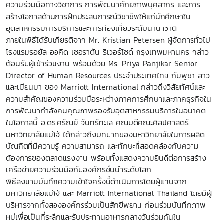
ความร่วมมือทางวิชาการ การพัฒนาศักยภาพบุคลากร และการ
สร้างโอกาสด้านการฝึกประสบการณ์วิชาชีพให้แก่นักศึกษาใน
อุตสาหกรรมการบริการและการท่องเที่ยวระดับนานาชาติ
ภายในพิธีได้รับเกียรติจาก Mr. Kristian Petersen ผู้จัดการทั่วไป
โรงแรมรอยัล ออคิด เชอราตัน ริเวอร์ไซด์ กรุงเทพมหานคร กล่าว
ต้อนรับผู้เข้าร่วมงาน พร้อมด้วย Ms. Priya Panjikar Senior
Director of Human Resources ประจำประเทศไทย กัมพูชา ลาว
และเมียนมา ของ Marriott International กล่าวถึงวิสัยทัศน์และ
ความสำคัญของความร่วมมือระหว่างภาคการศึกษาและภาคธุรกิจใน
การพัฒนากำลังคนคุณภาพรองรับอุตสาหกรรมบริการในอนาคต
ในโอกาสนี้ อ.ดร.ศรัณย์ จันทร์ทะเล คณบดีคณะศิลปศาสตร์
มหาวิทยาลัยแม่โจ้ ได้กล่าวถึงบทบาทของมหาวิทยาลัยในการผลิต
บัณฑิตที่มีความรู้ ความสามารถ และทักษะที่สอดคล้องกับความ
ต้องการของตลาดแรงงาน พร้อมทั้งแสดงความยินดีต่อการสร้าง
เครือข่ายความร่วมมือกับองค์กรชั้นนำระดับโลก
พิธีลงนามบันทึกความเข้าใจครั้งนี้ดำเนินการโดยผู้แทนจาก
มหาวิทยาลัยแม่โจ้ และ Marriott International Thailand โดยมีผู้
บริหารจากทั้งสององค์กรร่วมเป็นสักขีพยาน ก่อนร่วมบันทึกภาพ
หมู่เพื่อเป็นที่ระลึกและรับประทานอาหารกลางวันร่วมกันใน