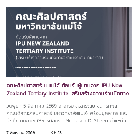
บรรยากาศแห่งความสนุกสนานและเป็นกันเอง ณ อาคารแผ่พืชน์
มหาวิทยาลัยแม่โจ้โอกาสนี้ได้รับเกียรติจาก อาจารย์ ดร.ศรัณย์
จันทร์ทะเล คณบดีคณะศิลปศาสตร์ เป็นประธานในพิธีเปิด
กิจกรรม พร้อมกล่าวต้อนรับและให้โอวาทแก่นักศึกษาใหม่ เพื่อ
สร้างขวัญกำลังใจในการเริ่มต้นชีวิตในรั้วมหาวิทยาลัย และส่ง
เสริมการมีส่วนร่วมในกิจกรรมของคณะกิจกรรมดังกล่าวสะท้อน
ถึงความมุ่งมั่นของคณะศิลปศาสตร์ในการส่งเสริมการพัฒนา
นักศึกษาให้มีทั้งความรู้ ความสามารถ ทักษะการทำงานร่วมกับผู้
อื่น และความภาคภูมิใจในการเป็นส่วนหนึ่งของครอบครัว
ศิลปศาสตร์ มหาวิทยาลัยแม่โจ้ ผ่านกิจกรรมสร้างสรรค์ที่ช่วย
เสริมสร้างความผูกพันระหว่างรุ่นพี่และรุ่นน้องอย่างอบอุ่นและ
ประทับใจ.ขอบคุณภาพบรรยากาศจากน้องๆ ทีมสโมสรนักศึกษา
คณะศิลปศาสตร์ ม.แม่โจ้ ต้อนรับผู้แทนจาก IPU New
ศิลปศาสตร์ แม่โจ้
Zealand Tertiary Institute เสริมสร้างความร่วมมือทาง
วิชาการระดับนานาชาติ
วันพุธที่ 5 สิงหาคม 2569 อาจารย์ ดร.ศรัณย์ จันทร์ทะเล
คณบดีคณะศิลปศาสตร์ มหาวิทยาลัยแม่โจ้ พร้อมบุคลากร และ
นักศึกาาคณะฯ ให้การต้อนรับ Mr. Jason D. Sheen ตำแหน่ง
Marketing Director จาก IPU New Zealand Tertiary
7 สิงหาคม 2569 |
23
Institute ประเทศนิวซีแลนด์ ณ ห้อง 404 อาคารประเสริฐ ณ