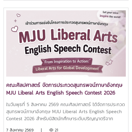
นคร คณะศิลปศาสตร์ มหาวิทยาลัยแม่โจ้การเยือนในครั้งนี้คุณ
Mr. Jason D. Sheen ได้ร่วมแลกเปลี่ยนและแนะนำข้อมูลด้านการ
ศึกษาที่ IPU New Zealand Tertiary Institute ให้กับนักศึกษา
คณะฯ พร้อมทั้งได้ร่วมการลงนามความร่วมมือ MOU กับทาง
มหาวิทยาลัยแม่โจ้ โดยคณะศิลปศาสตร์ร่วมเป็นพยานในการลง
นามครั้งนี้คณะศิลปศาสตร์ มหาวิทยาลัยแม่โจ้ มุ่งมั่นในการขยาย
เครือข่ายความร่วมมือกับสถาบันการศึกษาชั้นนำจากต่างประเทศ
เพื่อเปิดโอกาสให้นักศึกษาและบุคลากรได้พัฒนาศักยภาพด้าน
วิชาการ ภาษา และทักษะความเป็นพลเมืองโลก พร้อมยกระดับ
คุณภาพการศึกษาให้สอดคล้องกับบริบทสากลอย่างยั่งยืน
คณะศิลปศาสตร์ จัดการประกวดสุนทรพจน์ภาษาอังกฤษ
MJU Liberal Arts English Speech Contest 2026
ในวันพุธที่ 5 สิงหาคม 2569 คณะศิลปศาสตร์ ได้จัดการประกวด
สุนทรพจน์ภาษาอังกฤษ MJU Liberal Arts English Speech
Contest 2026 สำหรับนิสิตนักศึกษาระดับปริญญาตรีจาก
มหาวิทยาลัยทั่วประเทศ ภายใต้หัวข้อ “From Inspiration to
7 สิงหาคม 2569 |
21