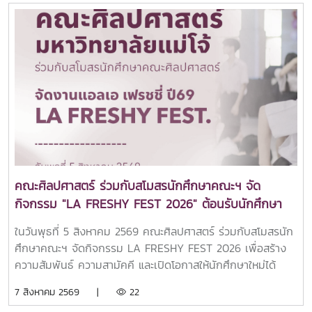
นี้ ผู้ช่วยศาสตราจารย์ ดร.ปารดา เดชะประทุมวัน รองคณบดี
คณะศิลปศาสตร์ ให้เกียรติเป็นประธานกล่าวต้อนรับ พร้อมนำทีม
คณาจารย์ทุกหลักสูตรฯ เข้าแนะนำข้อมูลเกี่ยวกับแนวทางการ
เรียนการสอน และโอกาสในการประกอบอาชีพของแต่ละหลักสูตร
พร้อมทั้งยังเข้าร่วมเยี่ยมชมศูนย์นวัตกรรมการสื่อสารและการ
ออกแบบสื่อสร้างสรรค์ คณะศิลปศาสตร์ มหาวิทยาลัยแม่โจ้ทั้งนี้
คณะศิลปศาสตร์ได้แนะนำหลักสูตรระดับปริญญาตรีทั้ง 6
หลักสูตร ได้แก่สาขาวิชานิเทศศาสตร์บูรณาการสาขาวิชาภาษา
อังกฤษสาขาวิชานวัตกรรมสังคมสาขาวิชาภาษาไทยสำหรับชาว
ต่างประเทศสาขาวิชาภาษาจีนเพื่อการสื่อสาร (หลักสูตรใหม่)สาขา
วิชาวิทยาศาสตร์การกีฬาและการออกกำลังกาย (หลักสูตร
คณะศิลปศาสตร์ ร่วมกับสโมสรนักศึกษาคณะฯ จัด
ใหม่)บรรยากาศการศึกษาดูงานเป็นไปอย่างอบอุ่นและเป็นกันเอง
กิจกรรม "LA FRESHY FEST 2026" ต้อนรับนักศึกษา
นักเรียนได้ร่วมรับฟังข้อมูลหลักสูตร แลกเปลี่ยนประสบการณ์กับ
ใหม่อย่างอบอุ่น
คณาจารย์ และเยี่ยมชมสิ่งอำนวยความสะดวกของคณะ เพื่อ
ในวันพุธที่ 5 สิงหาคม 2569 คณะศิลปศาสตร์ ร่วมกับสโมสรนัก
เตรียมความพร้อมในการวางแผนศึกษาต่อและค้นหาเส้นทางการ
ศึกษาคณะฯ จัดกิจกรรม LA FRESHY FEST 2026 เพื่อสร้าง
เรียนที่เหมาะสมกับตนเอง.
ความสัมพันธ์ ความสามัคคี และเปิดโอกาสให้นักศึกษาใหม่ได้
แสดงศักยภาพ ความสามารถ และความคิดสร้างสรรค์ ผ่านการ
7 สิงหาคม 2569 |
22
แสดงจากตัวแทนนักศึกษาชั้นปีที่ 1 ของแต่ละสาขาวิชา ท่ามกลาง