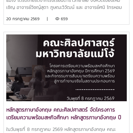
แม่โจ้ ได้รับเกียรติจากโรงเรียนดาราวิทยาลัย จังหวัดเชียงใหม่
เชิญ อาจารย์วิชญ์สุดา ภูษณะวิวัฒน์ และ อาจารย์ศนิ ไทรหอม
หวล คณาจารย์จากคณะศิลปศาสตร์ มหาวิทยาลัยแม่โจ้ เป็น
20 กรกฎาคม 2569 |
659
วิทยากรในโครงการ Trilingual E Plus+ Program เพื่อจัด
กิจกรรมส่งเสริมการเรียนรู้ด้านภาษาและวัฒนธรรมจีนให้แก่
นักเรียนระดับชั้นมัธยมศึกษาปีที่ 1–3 จำนวน 71 คน ณ ห้องแม่
ยอดเฮือน ชั้น 2 อาคารดารารัศมีทั้งนี้โครงการได้จัดภายใต้หัวข้อ
“Chinese for Everyday Life )” เน้นการเรียนรู้ผ่านเกม การ
ทำงานกลุ่ม และการฝึกใช้ภาษาจีนในชีวิตประจำวัน ช่วยเสริม
ทักษะการสื่อสาร ความคิดสร้างสรรค์ และการทำงานร่วมกันของ
ผู้เรียนการได้รับเชิญในครั้งนี้สะท้อนถึงความเชื่อมั่นในศักยภาพ
ของบุคลากรคณะศิลปศาสตร์ในการถ่ายทอดองค์ความรู้สู่สังคม
และเป็นอีกก้าวสำคัญในการเตรียมความพร้อมด้านการเรียนการ
สอนภาษาจีน โดยคณะศิลปศาสตร์ มหาวิทยาลัยแม่โจ้ มีแผนเปิด
หลักสูตรศิลปศาสตรบัณฑิต สาขาวิชาภาษาจีน ในปีการศึกษา
2570 เพื่อผลิตบัณฑิตที่มีความรู้ด้านภาษา การสื่อสาร และความ
หลักสูตรภาษาอังกฤษ คณะศิลปศาสตร์ จัดโครงการ
เข้าใจในบริบทวัฒนธรรมนานาชาติ รองรับความต้องการของ
เตรียมความพร้อมสหกิจศึกษา หลักสูตรภาษาอังกฤษ ปี
สังคมและตลาดแรงงานในอนาคต
การศึกษา 2569 และกิจกรรมการสัมมนาเตรียมความ
ในวันพุธที่ 8 กรกฎาคม 2569 หลักสูตรภาษาอังกฤษ คณะ