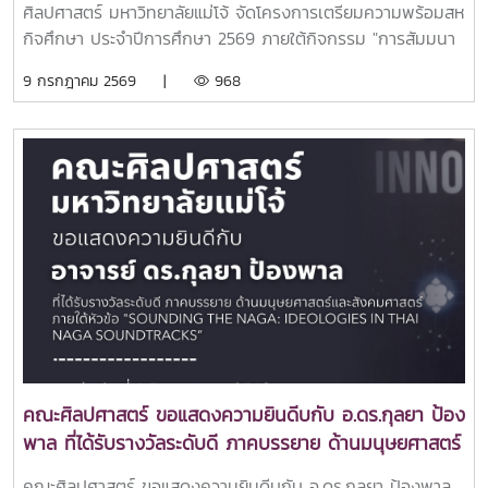
พร้อมสู่การทำงานจริงในสถานประกอบการ
ศิลปศาสตร์ มหาวิทยาลัยแม่โจ้ จัดโครงการเตรียมความพร้อมสห
กิจศึกษา ประจำปีการศึกษา 2569 ภายใต้กิจกรรม "การสัมมนา
เตรียมความพร้อมสู่การทำงานจริงในสถานประกอบการ" ณ ห้อง
9 กรกฎาคม 2569 |
968
105 อาคารประเสริฐ ณ นคร มหาวิทยาลัยแม่โจ้ เพื่อเตรียมความ
พร้อมให้นักศึกษาก่อนออกปฏิบัติงานสหกิจศึกษาในสถาน
ประกอบการจริงกิจกรรมในครั้งนี้ได้รับเกียรติจากศิษย์เก่า
หลักสูตรภาษาอังกฤษ รุ่นรหัส 65 จำนวน 5 คน ซึ่งเคยผ่าน
ประสบการณ์การปฏิบัติงานสหกิจศึกษาในสถานประกอบการ
หลากหลายประเภท มาร่วมถ่ายทอดประสบการณ์ แลกเปลี่ยนมุม
มอง และให้คำแนะนำเกี่ยวกับการเตรียมความพร้อมสู่โลกแห่งการ
ทำงาน โดยเน้นประเด็นด้านวัฒนธรรมองค์กรในสายงานบริการ
และสายงานที่เกี่ยวข้องกับการปฏิบัติสหกิจศึกษา ตลอดจน
มารยาทในการทำงาน การปรับตัว และการวางตัวอย่างเหมาะ
สมในสถานประกอบการ เพื่อให้นักศึกษาสามารถนำความรู้และ
ประสบการณ์ไปประยุกต์ใช้ได้อย่างมีประสิทธิภาพวิทยากรประกอบ
ด้วย นายณัฐกร นันตากาศ ตัวแทนกลุ่มสถานศึกษา (โรงเรียน
คณะศิลปศาสตร์ ขอแสดงความยินดีบกับ อ.ดร.กุลยา ป้อง
มงฟอร์ตวิทยาลัย จังหวัดเชียงใหม่) นางสาวอรณิชา สุขป้อม
พาล ที่ได้รับรางวัลระดับดี ภาคบรรยาย ด้านมนุษยศาสตร์
ตัวแทนกลุ่มหน่วยงานเอกชน (โรงเรียน New Stamford จังหวัด
และสังคมศาสตร์ภายใต้หัวข้อ "Sounding the Naga:
เชียงใหม่) นายต่อตระกูล วงศ์วรทัญญู ตัวแทนกลุ่มสายการบิน
คณะศิลปศาสตร์ ขอแสดงความยินดีบกับ อ.ดร.กุลยา ป้องพาล