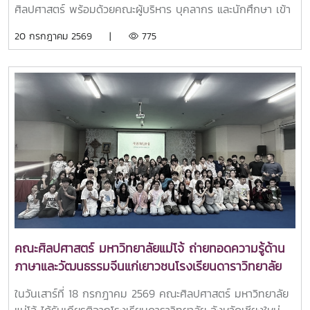
ศิลปศาสตร์ พร้อมด้วยคณะผู้บริหาร บุคลากร และนักศึกษา เข้า
ร่วม พิธีถวายเทียนพรรษา มหาวิทยาลัยแม่โจ้ ประจำปี 2569 ณ
20 กรกฎาคม 2569 |
775
อาคารแผ่พืชน์ มหาวิทยาลัยแม่โจ้ทั้งนี้ รองศาสตราจาย์ ดร.วีระ
พล ทองมา อธิการบดีมหาวิทยาลัยแม่โจ้ เป็นประธานในพิธีถวาย
เทียนพรรษาในครั้งนี้ โดยถวายเทียนพรรษา ผ้าอาบน้ำฝนและ
เครื่องไทยธรรม เพื่อเป็นการร่วมสืบสานและทำนุบำรุงพระพุทธ
ศาสนา เนื่องในเทศกาลเข้าพรรษา อีกทั้งยังเป็นการอนุรักษ์และ
สืบทอดขนบธรรมเนียมประเพณีอันดีงามของไทย
คณะศิลปศาสตร์ มหาวิทยาลัยแม่โจ้ ถ่ายทอดความรู้ด้าน
ภาษาและวัฒนธรรมจีนแก่เยาวชนโรงเรียนดาราวิทยาลัย
ในวันเสาร์ที่ 18 กรกฎาคม 2569 คณะศิลปศาสตร์ มหาวิทยาลัย