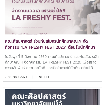
พร้อมทั้งยังเข้าร่วมเยี่ยมชมศูนย์นวัตกรรมการสื่อสารและการ
ออกแบบสื่อสร้างสรรค์ คณะศิลปศาสตร์ มหาวิทยาลัยแม่โจ้ทั้งนี้
คณะศิลปศาสตร์ได้แนะนำหลักสูตรระดับปริญญาตรีทั้ง 6
หลักสูตร ได้แก่สาขาวิชานิเทศศาสตร์บูรณาการสาขาวิชาภาษา
อังกฤษสาขาวิชานวัตกรรมสังคมสาขาวิชาภาษาไทยสำหรับชาว
ต่างประเทศสาขาวิชาภาษาจีนเพื่อการสื่อสาร (หลักสูตรใหม่)สาขา
วิชาวิทยาศาสตร์การกีฬาและการออกกำลังกาย (หลักสูตร
คณะศิลปศาสตร์ ร่วมกับสโมสรนักศึกษาคณะฯ จัด
ใหม่)บรรยากาศการศึกษาดูงานเป็นไปอย่างอบอุ่นและเป็นกันเอง
กิจกรรม "LA FRESHY FEST 2026" ต้อนรับนักศึกษา
นักเรียนได้ร่วมรับฟังข้อมูลหลักสูตร แลกเปลี่ยนประสบการณ์กับ
ใหม่อย่างอบอุ่น
คณาจารย์ และเยี่ยมชมสิ่งอำนวยความสะดวกของคณะ เพื่อ
ในวันพุธที่ 5 สิงหาคม 2569 คณะศิลปศาสตร์ ร่วมกับสโมสรนัก
เตรียมความพร้อมในการวางแผนศึกษาต่อและค้นหาเส้นทางการ
ศึกษาคณะฯ จัดกิจกรรม LA FRESHY FEST 2026 เพื่อสร้าง
เรียนที่เหมาะสมกับตนเอง.
ความสัมพันธ์ ความสามัคคี และเปิดโอกาสให้นักศึกษาใหม่ได้
แสดงศักยภาพ ความสามารถ และความคิดสร้างสรรค์ ผ่านการ
7 สิงหาคม 2569 |
100
แสดงจากตัวแทนนักศึกษาชั้นปีที่ 1 ของแต่ละสาขาวิชา ท่ามกลาง
บรรยากาศแห่งความสนุกสนานและเป็นกันเอง ณ อาคารแผ่พืชน์
มหาวิทยาลัยแม่โจ้โอกาสนี้ได้รับเกียรติจาก อาจารย์ ดร.ศรัณย์
จันทร์ทะเล คณบดีคณะศิลปศาสตร์ เป็นประธานในพิธีเปิด
กิจกรรม พร้อมกล่าวต้อนรับและให้โอวาทแก่นักศึกษาใหม่ เพื่อ