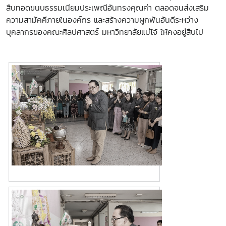
สืบทอดขนบธรรมเนียมประเพณีอันทรงคุณค่า ตลอดจนส่งเสริม
ความสามัคคีภายในองค์กร และสร้างความผูกพันอันดีระหว่าง
บุคลากรของคณะศิลปศาสตร์ มหาวิทยาลัยแม่โจ้ ให้คงอยู่สืบไป