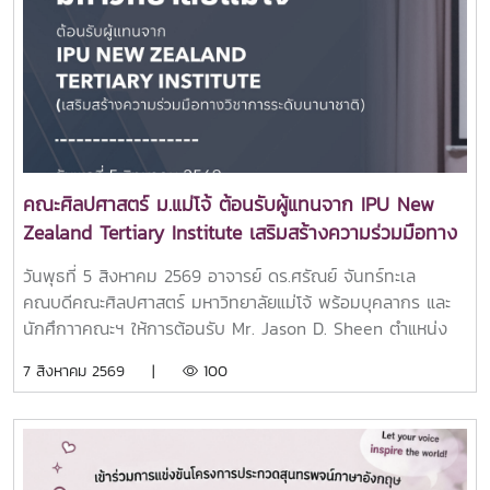
สร้างขวัญกำลังใจในการเริ่มต้นชีวิตในรั้วมหาวิทยาลัย และส่ง
เสริมการมีส่วนร่วมในกิจกรรมของคณะกิจกรรมดังกล่าวสะท้อน
ถึงความมุ่งมั่นของคณะศิลปศาสตร์ในการส่งเสริมการพัฒนา
นักศึกษาให้มีทั้งความรู้ ความสามารถ ทักษะการทำงานร่วมกับผู้
อื่น และความภาคภูมิใจในการเป็นส่วนหนึ่งของครอบครัว
ศิลปศาสตร์ มหาวิทยาลัยแม่โจ้ ผ่านกิจกรรมสร้างสรรค์ที่ช่วย
เสริมสร้างความผูกพันระหว่างรุ่นพี่และรุ่นน้องอย่างอบอุ่นและ
ประทับใจ.ขอบคุณภาพบรรยากาศจากน้องๆ ทีมสโมสรนักศึกษา
คณะศิลปศาสตร์ ม.แม่โจ้ ต้อนรับผู้แทนจาก IPU New
ศิลปศาสตร์ แม่โจ้
Zealand Tertiary Institute เสริมสร้างความร่วมมือทาง
วิชาการระดับนานาชาติ
วันพุธที่ 5 สิงหาคม 2569 อาจารย์ ดร.ศรัณย์ จันทร์ทะเล
คณบดีคณะศิลปศาสตร์ มหาวิทยาลัยแม่โจ้ พร้อมบุคลากร และ
นักศึกาาคณะฯ ให้การต้อนรับ Mr. Jason D. Sheen ตำแหน่ง
Marketing Director จาก IPU New Zealand Tertiary
7 สิงหาคม 2569 |
100
Institute ประเทศนิวซีแลนด์ ณ ห้อง 404 อาคารประเสริฐ ณ
นคร คณะศิลปศาสตร์ มหาวิทยาลัยแม่โจ้การเยือนในครั้งนี้คุณ
Mr. Jason D. Sheen ได้ร่วมแลกเปลี่ยนและแนะนำข้อมูลด้านการ
ศึกษาที่ IPU New Zealand Tertiary Institute ให้กับนักศึกษา
คณะฯ พร้อมทั้งได้ร่วมการลงนามความร่วมมือ MOU กับทาง