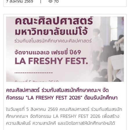
7 สิงหาคม 2569 |
70
ศิลปศาสตร์ เพื่อเปิดโลกทัศน์และสร้างแรงบันดาลใจในการศึกษา
ต่อระดับอุดมศึกษา ณ คณะศิลปศาสตร์ มหาวิทยาลัยแม่โจ้ในการ
นี้ ผู้ช่วยศาสตราจารย์ ดร.ปารดา เดชะประทุมวัน รองคณบดี
คณะศิลปศาสตร์ ให้เกียรติเป็นประธานกล่าวต้อนรับ พร้อมนำทีม
คณาจารย์ทุกหลักสูตรฯ เข้าแนะนำข้อมูลเกี่ยวกับแนวทางการ
เรียนการสอน และโอกาสในการประกอบอาชีพของแต่ละหลักสูตร
พร้อมทั้งยังเข้าร่วมเยี่ยมชมศูนย์นวัตกรรมการสื่อสารและการ
ออกแบบสื่อสร้างสรรค์ คณะศิลปศาสตร์ มหาวิทยาลัยแม่โจ้ทั้งนี้
คณะศิลปศาสตร์ได้แนะนำหลักสูตรระดับปริญญาตรีทั้ง 6
หลักสูตร ได้แก่สาขาวิชานิเทศศาสตร์บูรณาการสาขาวิชาภาษา
อังกฤษสาขาวิชานวัตกรรมสังคมสาขาวิชาภาษาไทยสำหรับชาว
ต่างประเทศสาขาวิชาภาษาจีนเพื่อการสื่อสาร (หลักสูตรใหม่)สาขา
วิชาวิทยาศาสตร์การกีฬาและการออกกำลังกาย (หลักสูตร
คณะศิลปศาสตร์ ร่วมกับสโมสรนักศึกษาคณะฯ จัด
ใหม่)บรรยากาศการศึกษาดูงานเป็นไปอย่างอบอุ่นและเป็นกันเอง
กิจกรรม "LA FRESHY FEST 2026" ต้อนรับนักศึกษา
นักเรียนได้ร่วมรับฟังข้อมูลหลักสูตร แลกเปลี่ยนประสบการณ์กับ
ใหม่อย่างอบอุ่น
คณาจารย์ และเยี่ยมชมสิ่งอำนวยความสะดวกของคณะ เพื่อ
ในวันพุธที่ 5 สิงหาคม 2569 คณะศิลปศาสตร์ ร่วมกับสโมสรนัก
เตรียมความพร้อมในการวางแผนศึกษาต่อและค้นหาเส้นทางการ
ศึกษาคณะฯ จัดกิจกรรม LA FRESHY FEST 2026 เพื่อสร้าง
เรียนที่เหมาะสมกับตนเอง.
ความสัมพันธ์ ความสามัคคี และเปิดโอกาสให้นักศึกษาใหม่ได้