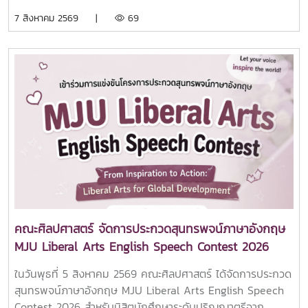
Marketing Director จาก IPU New Zealand Tertiary
7 สิงหาคม 2569 |
69
Institute ประเทศนิวซีแลนด์ ณ ห้อง 404 อาคารประเสริฐ ณ
นคร คณะศิลปศาสตร์ มหาวิทยาลัยแม่โจ้การเยือนในครั้งนี้คุณ
Mr. Jason D. Sheen ได้ร่วมแลกเปลี่ยนและแนะนำข้อมูลด้านการ
ศึกษาที่ IPU New Zealand Tertiary Institute ให้กับนักศึกษา
คณะฯ พร้อมทั้งได้ร่วมการลงนามความร่วมมือ MOU กับทาง
มหาวิทยาลัยแม่โจ้ โดยคณะศิลปศาสตร์ร่วมเป็นพยานในการลง
นามครั้งนี้คณะศิลปศาสตร์ มหาวิทยาลัยแม่โจ้ มุ่งมั่นในการขยาย
เครือข่ายความร่วมมือกับสถาบันการศึกษาชั้นนำจากต่างประเทศ
เพื่อเปิดโอกาสให้นักศึกษาและบุคลากรได้พัฒนาศักยภาพด้าน
วิชาการ ภาษา และทักษะความเป็นพลเมืองโลก พร้อมยกระดับ
คุณภาพการศึกษาให้สอดคล้องกับบริบทสากลอย่างยั่งยืน
คณะศิลปศาสตร์ จัดการประกวดสุนทรพจน์ภาษาอังกฤษ
MJU Liberal Arts English Speech Contest 2026
ในวันพุธที่ 5 สิงหาคม 2569 คณะศิลปศาสตร์ ได้จัดการประกวด
สุนทรพจน์ภาษาอังกฤษ MJU Liberal Arts English Speech
Contest 2026 สำหรับนิสิตนักศึกษาระดับปริญญาตรีจาก