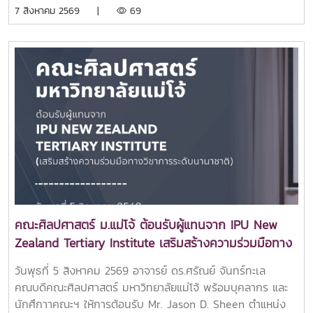
แสดงศักยภาพ ความสามารถ และความคิดสร้างสรรค์ ผ่านการ
7 สิงหาคม 2569 |
69
แสดงจากตัวแทนนักศึกษาชั้นปีที่ 1 ของแต่ละสาขาวิชา ท่ามกลาง
บรรยากาศแห่งความสนุกสนานและเป็นกันเอง ณ อาคารแผ่พืชน์
มหาวิทยาลัยแม่โจ้โอกาสนี้ได้รับเกียรติจาก อาจารย์ ดร.ศรัณย์
จันทร์ทะเล คณบดีคณะศิลปศาสตร์ เป็นประธานในพิธีเปิด
กิจกรรม พร้อมกล่าวต้อนรับและให้โอวาทแก่นักศึกษาใหม่ เพื่อ
สร้างขวัญกำลังใจในการเริ่มต้นชีวิตในรั้วมหาวิทยาลัย และส่ง
เสริมการมีส่วนร่วมในกิจกรรมของคณะกิจกรรมดังกล่าวสะท้อน
ถึงความมุ่งมั่นของคณะศิลปศาสตร์ในการส่งเสริมการพัฒนา
นักศึกษาให้มีทั้งความรู้ ความสามารถ ทักษะการทำงานร่วมกับผู้
อื่น และความภาคภูมิใจในการเป็นส่วนหนึ่งของครอบครัว
ศิลปศาสตร์ มหาวิทยาลัยแม่โจ้ ผ่านกิจกรรมสร้างสรรค์ที่ช่วย
เสริมสร้างความผูกพันระหว่างรุ่นพี่และรุ่นน้องอย่างอบอุ่นและ
ประทับใจ.ขอบคุณภาพบรรยากาศจากน้องๆ ทีมสโมสรนักศึกษา
คณะศิลปศาสตร์ ม.แม่โจ้ ต้อนรับผู้แทนจาก IPU New
ศิลปศาสตร์ แม่โจ้
Zealand Tertiary Institute เสริมสร้างความร่วมมือทาง
วิชาการระดับนานาชาติ
วันพุธที่ 5 สิงหาคม 2569 อาจารย์ ดร.ศรัณย์ จันทร์ทะเล
คณบดีคณะศิลปศาสตร์ มหาวิทยาลัยแม่โจ้ พร้อมบุคลากร และ
นักศึกาาคณะฯ ให้การต้อนรับ Mr. Jason D. Sheen ตำแหน่ง