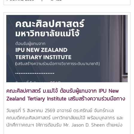
แสดงจากตัวแทนนักศึกษาชั้นปีที่ 1 ของแต่ละสาขาวิชา ท่ามกลาง
บรรยากาศแห่งความสนุกสนานและเป็นกันเอง ณ อาคารแผ่พืชน์
มหาวิทยาลัยแม่โจ้โอกาสนี้ได้รับเกียรติจาก อาจารย์ ดร.ศรัณย์
จันทร์ทะเล คณบดีคณะศิลปศาสตร์ เป็นประธานในพิธีเปิด
กิจกรรม พร้อมกล่าวต้อนรับและให้โอวาทแก่นักศึกษาใหม่ เพื่อ
สร้างขวัญกำลังใจในการเริ่มต้นชีวิตในรั้วมหาวิทยาลัย และส่ง
เสริมการมีส่วนร่วมในกิจกรรมของคณะกิจกรรมดังกล่าวสะท้อน
ถึงความมุ่งมั่นของคณะศิลปศาสตร์ในการส่งเสริมการพัฒนา
นักศึกษาให้มีทั้งความรู้ ความสามารถ ทักษะการทำงานร่วมกับผู้
อื่น และความภาคภูมิใจในการเป็นส่วนหนึ่งของครอบครัว
ศิลปศาสตร์ มหาวิทยาลัยแม่โจ้ ผ่านกิจกรรมสร้างสรรค์ที่ช่วย
เสริมสร้างความผูกพันระหว่างรุ่นพี่และรุ่นน้องอย่างอบอุ่นและ
ประทับใจ.ขอบคุณภาพบรรยากาศจากน้องๆ ทีมสโมสรนักศึกษา
คณะศิลปศาสตร์ ม.แม่โจ้ ต้อนรับผู้แทนจาก IPU New
ศิลปศาสตร์ แม่โจ้
Zealand Tertiary Institute เสริมสร้างความร่วมมือทาง
วิชาการระดับนานาชาติ
วันพุธที่ 5 สิงหาคม 2569 อาจารย์ ดร.ศรัณย์ จันทร์ทะเล
คณบดีคณะศิลปศาสตร์ มหาวิทยาลัยแม่โจ้ พร้อมบุคลากร และ
นักศึกาาคณะฯ ให้การต้อนรับ Mr. Jason D. Sheen ตำแหน่ง
Marketing Director จาก IPU New Zealand Tertiary