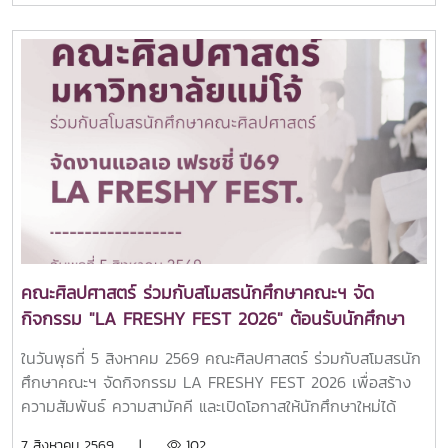
ต่อระดับอุดมศึกษา ณ คณะศิลปศาสตร์ มหาวิทยาลัยแม่โจ้ในการ
นี้ ผู้ช่วยศาสตราจารย์ ดร.ปารดา เดชะประทุมวัน รองคณบดี
คณะศิลปศาสตร์ ให้เกียรติเป็นประธานกล่าวต้อนรับ พร้อมนำทีม
คณาจารย์ทุกหลักสูตรฯ เข้าแนะนำข้อมูลเกี่ยวกับแนวทางการ
เรียนการสอน และโอกาสในการประกอบอาชีพของแต่ละหลักสูตร
พร้อมทั้งยังเข้าร่วมเยี่ยมชมศูนย์นวัตกรรมการสื่อสารและการ
ออกแบบสื่อสร้างสรรค์ คณะศิลปศาสตร์ มหาวิทยาลัยแม่โจ้ทั้งนี้
คณะศิลปศาสตร์ได้แนะนำหลักสูตรระดับปริญญาตรีทั้ง 6
หลักสูตร ได้แก่สาขาวิชานิเทศศาสตร์บูรณาการสาขาวิชาภาษา
อังกฤษสาขาวิชานวัตกรรมสังคมสาขาวิชาภาษาไทยสำหรับชาว
ต่างประเทศสาขาวิชาภาษาจีนเพื่อการสื่อสาร (หลักสูตรใหม่)สาขา
วิชาวิทยาศาสตร์การกีฬาและการออกกำลังกาย (หลักสูตร
คณะศิลปศาสตร์ ร่วมกับสโมสรนักศึกษาคณะฯ จัด
ใหม่)บรรยากาศการศึกษาดูงานเป็นไปอย่างอบอุ่นและเป็นกันเอง
กิจกรรม "LA FRESHY FEST 2026" ต้อนรับนักศึกษา
นักเรียนได้ร่วมรับฟังข้อมูลหลักสูตร แลกเปลี่ยนประสบการณ์กับ
ใหม่อย่างอบอุ่น
คณาจารย์ และเยี่ยมชมสิ่งอำนวยความสะดวกของคณะ เพื่อ
ในวันพุธที่ 5 สิงหาคม 2569 คณะศิลปศาสตร์ ร่วมกับสโมสรนัก
เตรียมความพร้อมในการวางแผนศึกษาต่อและค้นหาเส้นทางการ
ศึกษาคณะฯ จัดกิจกรรม LA FRESHY FEST 2026 เพื่อสร้าง
เรียนที่เหมาะสมกับตนเอง.
ความสัมพันธ์ ความสามัคคี และเปิดโอกาสให้นักศึกษาใหม่ได้
แสดงศักยภาพ ความสามารถ และความคิดสร้างสรรค์ ผ่านการ
7 สิงหาคม 2569 |
102