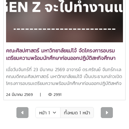
คณะศิลปศาสตร์ มหาวิทยาลัยแม่โจ้ จัดโครงการอบรม
เตรียมความพร้อมนักศึกษาก่อนออกปฏิบัติสหกิจศึกษา
ภายใต้หัวข้อ "คน GEN Z จะไปทำงานแล้วนะ"
เมื่อวันจันทร์ที่ 23 มีนาคม 2569 อาจารย์ ดร.ศรัณย์ จันทร์ทะเล
คณบดีคณะศิลปศาสตร์ มหาวิทยาลัยแม่โจ้ เป็นประธานกล่าวเปิด
โครงการอบรมเตรียมความพร้อมนักศึกษาก่อนออกปฏิบัติสหกิจ
ศึกษา ภายใต้หัวข้อ "คน GEN Z จะไปทำงานแล้วนะ" ณ ห้อง ศร
24 มีนาคม 2569 |
2991
301 อาคารเรียนรวม 70 ปี มหาวิทยาลัยแม่โจ้ ภายในกิจกรรมได้
รับเกียรติจากวิทยากรรุ่นใหม่ ได้แก่ คามิน ลุงหนุ่ม (พี่คามิน),
นิรมล โพธิศิริ (พี่อาย), เนตรชนก วานิช (พี่แพร) และฐิติมา วิ
ทั้งหมด 1 หน้า
นทะวุธ (พี่แยม) มาร่วมถ่ายทอดประสบการณ์และแนวคิดเกี่ยวกับ
การเตรียมความพร้อมก่อนเข้าสู่โลกการทำงานจริง พร้อมทั้ง